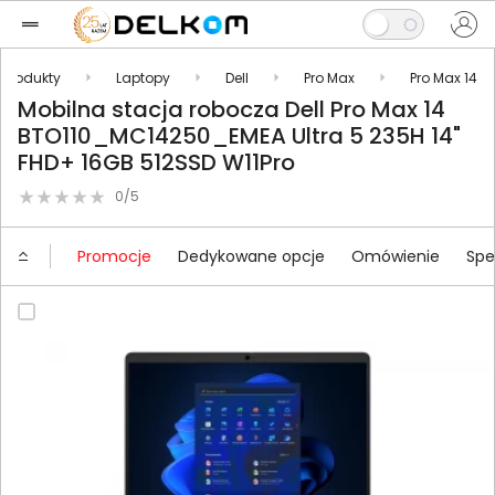
Produkty
Laptopy
Dell
Pro Max
Pro Max 14
Mobilna stacja robocza Dell Pro Max 14
BTO110_MC14250_EMEA Ultra 5 235H 14"
FHD+ 16GB 512SSD W11Pro
0/5
Promocje
Dedykowane opcje
Omówienie
Spe