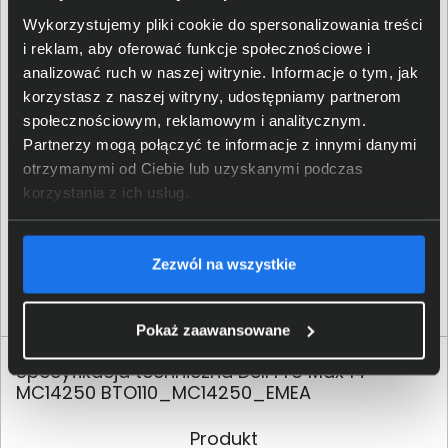
przyniesie nie tylko ulepszenia istniejących już
Wykorzystujemy pliki cookie do spersonalizowania treści
rozwiązań, ale również nowe ekscytujące możliwości.
i reklam, aby oferować funkcje społecznościowe i
analizować ruch w naszej witrynie. Informacje o tym, jak
korzystasz z naszej witryny, udostępniamy partnerom
społecznościowym, reklamowym i analitycznym.
Partnerzy mogą połączyć te informacje z innymi danymi
otrzymanymi od Ciebie lub uzyskanymi podczas
korzystania z ich usług.
Zezwól na wszystkie
Pokaż zaawansowane
Specyfikacja techniczna Dell Pro Max 14
MC14250 BTO110_MC14250_EMEA
Produkt