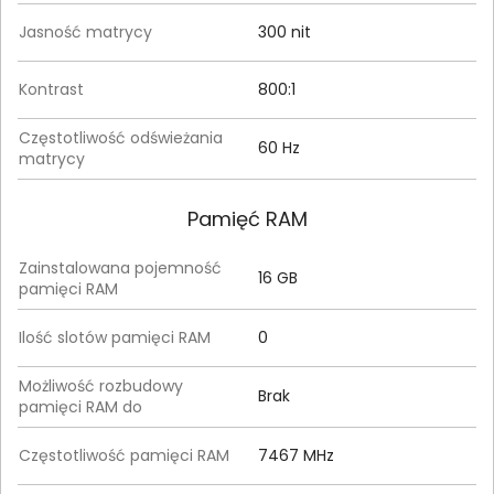
Jasność matrycy
300 nit
Kontrast
800:1
Częstotliwość odświeżania
60 Hz
matrycy
Pamięć RAM
Zainstalowana pojemność
16 GB
pamięci RAM
Ilość slotów pamięci RAM
0
Możliwość rozbudowy
Brak
pamięci RAM do
Częstotliwość pamięci RAM
7467 MHz