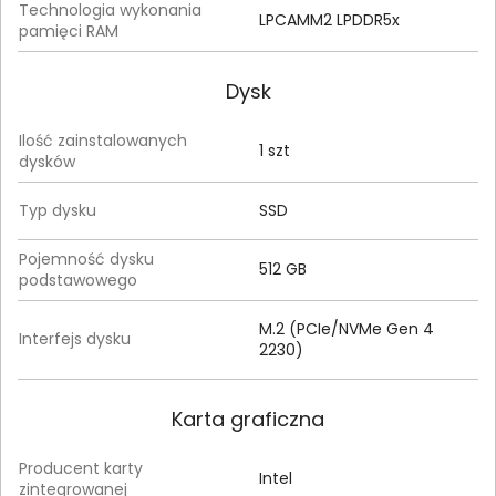
Technologia wykonania
LPCAMM2 LPDDR5x
pamięci RAM
Dysk
Ilość zainstalowanych
1 szt
dysków
Typ dysku
SSD
Pojemność dysku
512 GB
podstawowego
M.2 (PCIe/NVMe Gen 4
Interfejs dysku
2230)
Karta graficzna
Producent karty
Intel
zintegrowanej