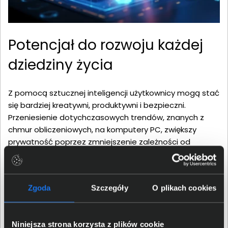
Potencjał do rozwoju każdej
dziedziny życia
Z pomocą sztucznej inteligencji użytkownicy mogą stać
się bardziej kreatywni, produktywni i bezpieczni.
Przeniesienie dotychczasowych trendów, znanych z
chmur obliczeniowych, na komputery PC, zwiększy
prywatność poprzez zmniejszenie zależności od
drogich centrów danych. Firma Intel udostępnia między
innymi oprogramowanie oneAPI i OpenVINO,
dedykowane stacje robocze i szkolenia, aby
Zgoda
Szczegóły
O plikach cookies
deweloperzy mogli lepiej wykorzystać SI. Pozwoli im to
stworzyć oprogramowanie jeszcze lepiej wspierające
ich użytkowników w codziennych obowiązkach, ale i nie
Niniejsza strona korzysta z plików cookie
tylko. Trend ten zakorzenia się także w gamingu, co