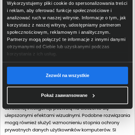
Wykorzystujemy pliki cookie do spersonalizowania treści
i reklam, aby oferować funkcje społecznościowe i
analizować ruch w naszej witrynie. Informacje o tym, jak
korzystasz z naszej witryny, udostępniamy partnerom
społecznościowym, reklamowym i analitycznym.
Partnerzy mogą połączyć te informacje z innymi danymi
otrzymanymi od Ciebie lub uzyskanymi podczas
korzystania z ich usług.
Codzienne i niecodzienne
Zezwól na wszystkie
zastosowania
Pokaż zaawansowane
Funkcje Windows Studio Effects, opierające się na
sztucznej inteligencji, pozwolą na cieszenie się
ulepszonymi efektami wizualnymi. Podobne rozwiązania
mogą również służyć wzmocnieniu stopnia ochrony
prywatnych danych użytkowników komputerów. SI