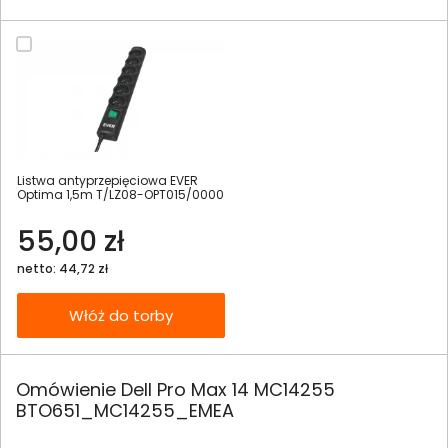
Listwa antyprzepięciowa EVER
Optima 1,5m T/LZ08-OPT015/0000
55,00 zł
netto: 44,72 zł
Włóż do torby
Omówienie Dell Pro Max 14 MC14255
BTO651_MC14255_EMEA