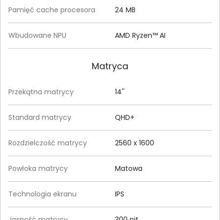
Pamięć cache procesora
24 MB
Wbudowane NPU
AMD Ryzen™ AI
Matryca
Przekątna matrycy
14''
Standard matrycy
QHD+
Rozdzielczość matrycy
2560 x 1600
Powłoka matrycy
Matowa
Technologia ekranu
IPS
Jasność matrycy
300 nit