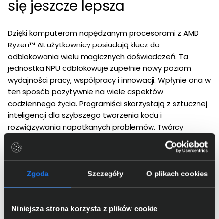
się jeszcze lepsza
Dzięki komputerom napędzanym procesorami z AMD
Ryzen™ AI, użytkownicy posiadają klucz do
odblokowania wielu magicznych doświadczeń. Ta
jednostka NPU odblokowuje zupełnie nowy poziom
wydajności pracy, współpracy i innowacji. Wpłynie ona w
ten sposób pozytywnie na wiele aspektów
codziennego życia. Programiści skorzystają z sztucznej
inteligencji dla szybszego tworzenia kodu i
rozwiązywania napotkanych problemów. Twórcy
dostarczą bardziej pomysłowe i angażujące treści.
Właściciele firm będą mogli usprawnić je dzięki
narzędziom do optymalizacji przepływu pracy. To
jedynie kilka potencjalnych przykładów wykorzystania
Zgoda
Szczegóły
O plikach cookies
sztucznej inteligencji.
Niniejsza strona korzysta z plików cookie