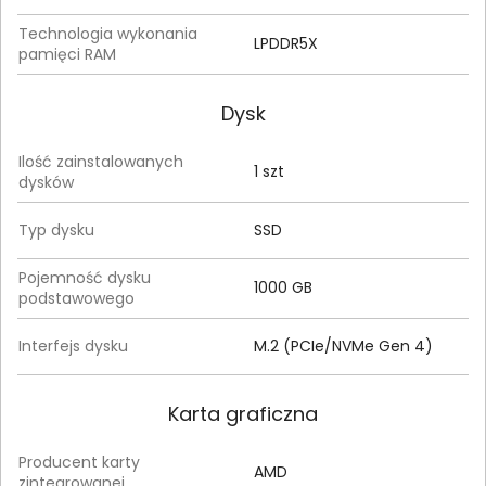
Technologia wykonania
LPDDR5X
pamięci RAM
Dysk
Ilość zainstalowanych
1 szt
dysków
Typ dysku
SSD
Pojemność dysku
1000 GB
podstawowego
Interfejs dysku
M.2 (PCIe/NVMe Gen 4)
Karta graficzna
Producent karty
AMD
zintegrowanej