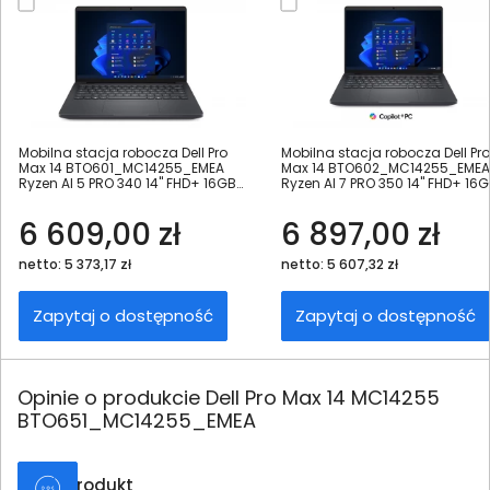
Mobilna stacja robocza Dell Pro
Mobilna stacja robocza Dell Pro
Max 14 BTO601_MC14255_EMEA
Max 14 BTO602_MC14255_EMEA
Ryzen AI 5 PRO 340 14" FHD+ 16GB
Ryzen AI 7 PRO 350 14" FHD+ 16
256SSD W11Pro
512SSD W11Pro
6 609,00 zł
6 897,00 zł
netto: 5 373,17 zł
netto: 5 607,32 zł
Zapytaj o dostępność
Zapytaj o dostępność
Opinie o produkcie Dell Pro Max 14 MC14255
BTO651_MC14255_EMEA
Oceń produkt