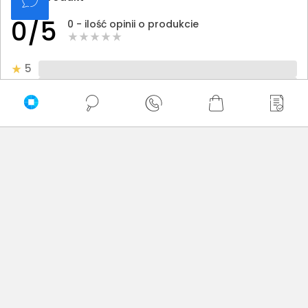
0/5
0 - ilość opinii o produkcie
5
4
3
2
1
Bądź pierwszy! - zaloguj się na swoje konto i oceń
zakupiony produkt.
Twoja ocena:
Twoje imię