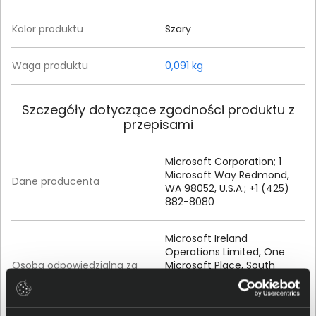
Kolor produktu
Szary
Waga produktu
0,091 kg
Szczegóły dotyczące zgodności produktu z
przepisami
Microsoft Corporation; 1
Microsoft Way Redmond,
Dane producenta
WA 98052, U.S.A.; +1 (425)
882-8080
Microsoft Ireland
Operations Limited, One
Osoba odpowiedzialna za
Microsoft Place, South
produkt
County Business Park,
Dublin D18 P521 IRELAND,
eureg@microsoft.com