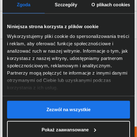
Zgoda
Szczegóły
O plikach cookies
Klienci, którzy kupili ten produkt często
Niniejsza strona korzysta z plików cookie
wybierali również
Wykorzystujemy pliki cookie do spersonalizowania treści
i reklam, aby oferować funkcje społecznościowe i
analizować ruch w naszej witrynie. Informacje o tym, jak
korzystasz z naszej witryny, udostępniamy partnerom
społecznościowym, reklamowym i analitycznym.
Partnerzy mogą połączyć te informacje z innymi danymi
otrzymanymi od Ciebie lub uzyskanymi podczas
korzystania z ich usług.
Zestaw bezprzewodowy Dell
Mysz bezprzewodowa Dell
KM7321W klawiatura + mysz 580-
MS3320W optyczna 570-ABHK
AJQJ
356,00 zł
91,00 zł
Zezwól na wszystkie
netto: 289,43 zł
netto: 73,98 zł
Pokaż zaawansowane
Włóż do torby
Włóż do torby