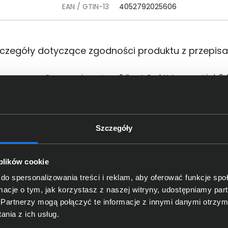
EAN / GTIN-13
4052792025606
czegóły dotyczące zgodności produktu z przepis
Dane producenta
2direct GmbH; Langenstück 5,
oba odpowiedzialna za produkt
2direct GmbH; Langenstück 5,
Szczegóły
 plików cookie
do spersonalizowania treści i reklam, aby oferować funkcje sp
ormacje o tym, jak korzystasz z naszej witryny, udostępniamy p
Partnerzy mogą połączyć te informacje z innymi danymi otrzym
nia z ich usług.