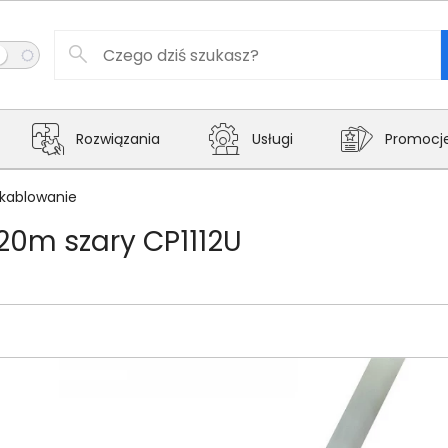
Rozwiązania
Usługi
Promocj
kablowanie
20m szary CP1112U