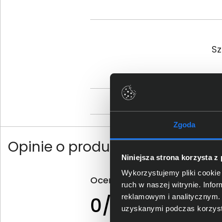
Sz
Os
Zgoda
Opinie o produkcie
Niniejsza strona korzysta z
Wykorzystujemy pliki cookie 
Oceń produkt
ruch w naszej witrynie. Inf
0 - ilość opinii o
reklamowym i analitycznym. 
0/5
produkcie
uzyskanymi podczas korzysta