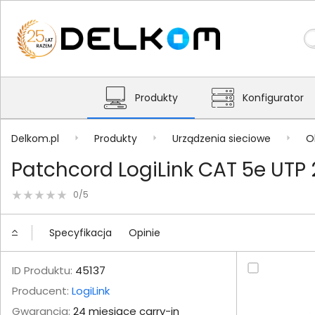
Produkty
Konfigurator
Delkom.pl
Produkty
Urządzenia sieciowe
O
Patchcord LogiLink CAT 5e UTP 
0/5
Specyfikacja
Opinie
ID Produktu:
45137
Producent:
LogiLink
Gwarancja:
24 miesiące carry-in