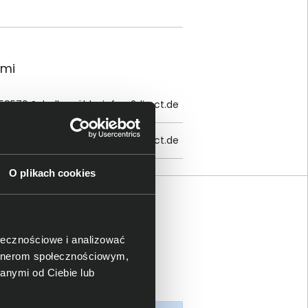
ami
 58579 Schalksmühle;
info@2direct.de
 58579 Schalksmühle;
info@2direct.de
O plikach cookies
ołecznościowe i analizować
artnerom społecznościowym,
anymi od Ciebie lub