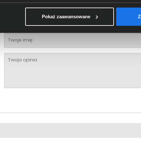
Bądź pierwszy! - zaloguj się na swoje konto i oceń zaku
Pokaż zaawansowane
Z
Twoja ocena:
Twoje imię
Twoja opinia