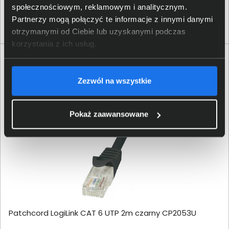
1 584,00 zł
społecznościowym, reklamowym i analitycznym.
netto: 1 287,80 zł
Partnerzy mogą połączyć te informacje z innymi danymi
otrzymanymi od Ciebie lub uzyskanymi podczas
korzystania z ich usług.
Zezwól na wszystkie
Pokaż zaawansowane
Patchcord LogiLink CAT 6 UTP 2m czarny CP2053U