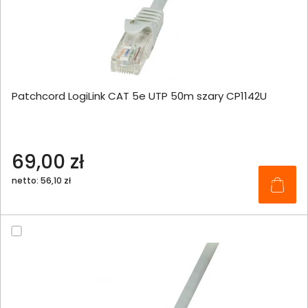
Patchcord LogiLink CAT 5e UTP 50m szary CP1142U
69,00 zł
netto: 56,10 zł