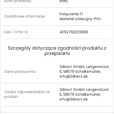
Kolor przewodu
biały
Połączenie 1:1
Dodatkowe informacje
Materiał izolacyjny: PVC
EAN / GTIN-13
4052792023589
Szczegóły dotyczące zgodności produktu z
przepisami
2direct GmbH; Langenstück
Dane producenta
5, 58579 Schalksmühle;
info@2direct.de
2direct GmbH; Langenstück
Osoba odpowiedzialna za
5, 58579 Schalksmühle;
produkt
info@2direct.de