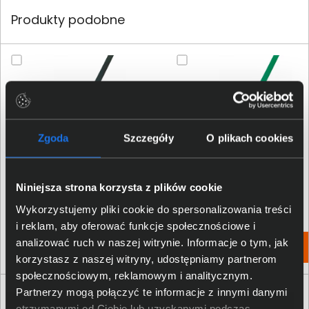
Produkty podobne
Zgoda
Szczegóły
O plikach cookies
Patchcord LogiLink CAT 6 UTP
Patchcord LogiLink CAT 6 UTP
0,5m czarny CP2023U
0,5m zielony CP2025U
Niniejsza strona korzysta z plików cookie
18,00 zł
19,00 zł
Wykorzystujemy pliki cookie do spersonalizowania treści
netto: 14,63 zł
netto: 15,45 zł
i reklam, aby oferować funkcje społecznościowe i
analizować ruch w naszej witrynie. Informacje o tym, jak
Włóż do torby
Włóż do torby
korzystasz z naszej witryny, udostępniamy partnerom
społecznościowym, reklamowym i analitycznym.
Partnerzy mogą połączyć te informacje z innymi danymi
Opinie o produkcie
otrzymanymi od Ciebie lub uzyskanymi podczas