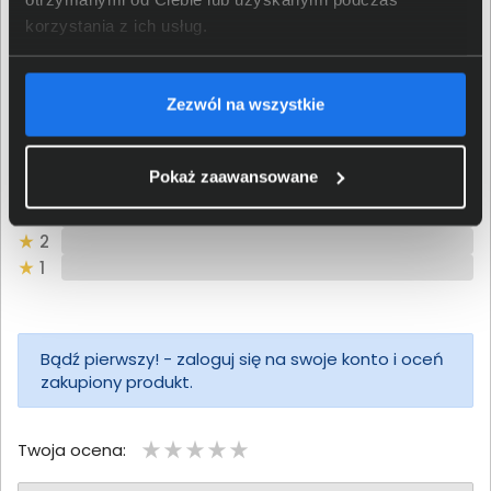
korzystania z ich usług.
Oceń produkt
0/5
0 - ilość opinii o produkcie
Zezwól na wszystkie
5
Pokaż zaawansowane
4
3
2
1
Bądź pierwszy! - zaloguj się na swoje konto i oceń
zakupiony produkt.
Twoja ocena: