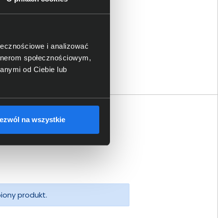
 LogiLink CAT 6 UTP
 CP2067U
ołecznościowe i analizować
artnerom społecznościowym,
 zł
anymi od Ciebie lub
zł
ezwól na wszystkie
piony produkt.