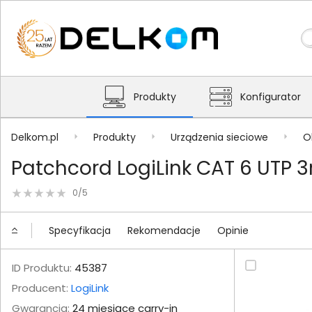
Produkty
Konfigurator
Delkom.pl
Produkty
Urządzenia sieciowe
O
Patchcord LogiLink CAT 6 UTP
0/5
Specyfikacja
Rekomendacje
Opinie
ID Produktu:
45387
Producent:
LogiLink
Gwarancja:
24 miesiące carry-in