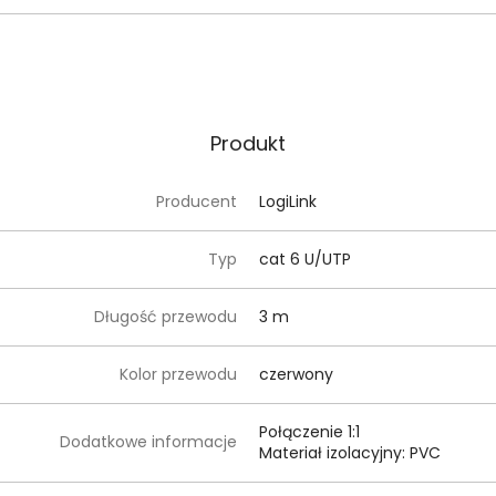
Produkt
Producent
LogiLink
Typ
cat 6 U/UTP
Długość przewodu
3 m
Kolor przewodu
czerwony
Połączenie 1:1
Dodatkowe informacje
Materiał izolacyjny: PVC