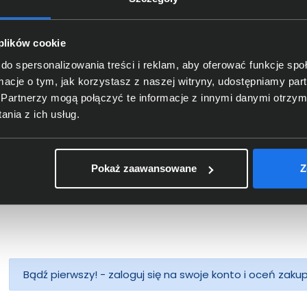
 plików cookie
T 6 UTP
Patchcord LogiLink CAT 6 UTP
Patchcord
3m czarny CP2063U
3m żółty
do spersonalizowania treści i reklam, aby oferować funkcje sp
ormacje o tym, jak korzystasz z naszej witryny, udostępniamy p
39,00 zł
39,00
Partnerzy mogą połączyć te informacje z innymi danymi otrzym
nia z ich usług.
netto: 31,71 zł
netto: 31,71 
Pokaż zaawansowane
Z
Bądź pierwszy! - zaloguj się na swoje konto i oceń zaku