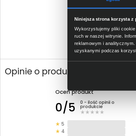
Niniejsza strona korzysta z
Patchcord LogiLink CA
3m szary CP2062U
Wykorzystujemy pliki cookie 
ruch w naszej witrynie. Inf
39,00 zł
reklamowym i analitycznym. 
uzyskanymi podczas korzysta
netto: 31,71 zł
Opinie o produkcie
Oceń produkt
0 - ilość opinii o
0/5
produkcie
5
4