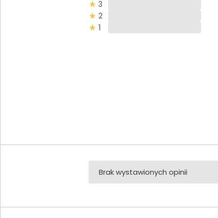
3
2
1
Brak wystawionych opinii