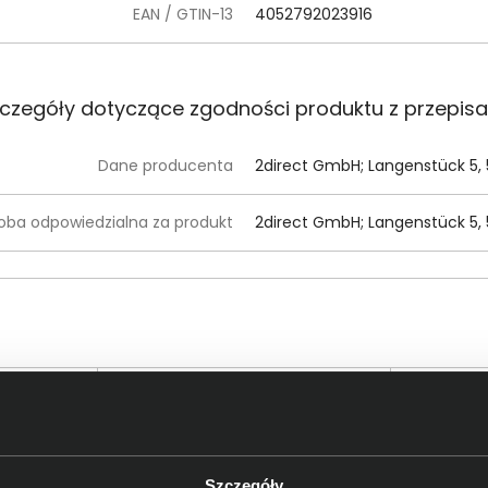
EAN / GTIN-13
4052792023916
czegóły dotyczące zgodności produktu z przepis
Dane producenta
2direct GmbH; Langenstück 5,
oba odpowiedzialna za produkt
2direct GmbH; Langenstück 5,
Szczegóły