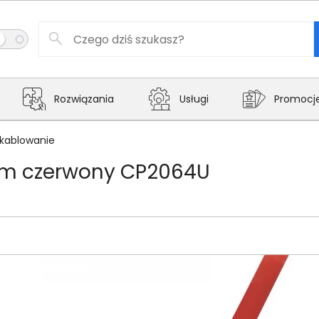
Rozwiązania
Usługi
Promocj
kablowanie
 3m czerwony CP2064U