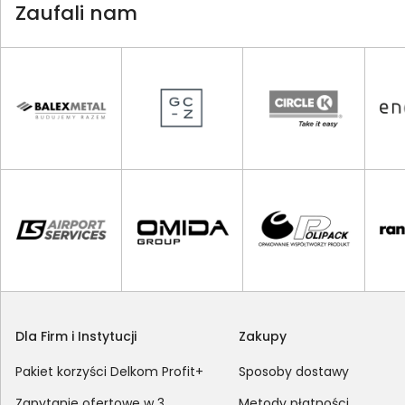
Zaufali nam
Dla Firm i Instytucji
Zakupy
Pakiet korzyści Delkom Profit+
Sposoby dostawy
Zapytanie ofertowe w 3
Metody płatności