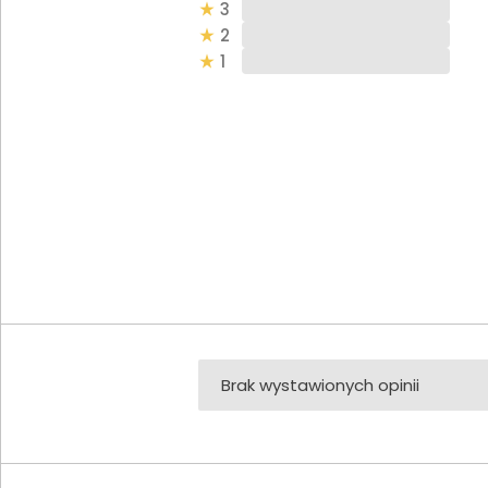
3
2
1
Brak wystawionych opinii