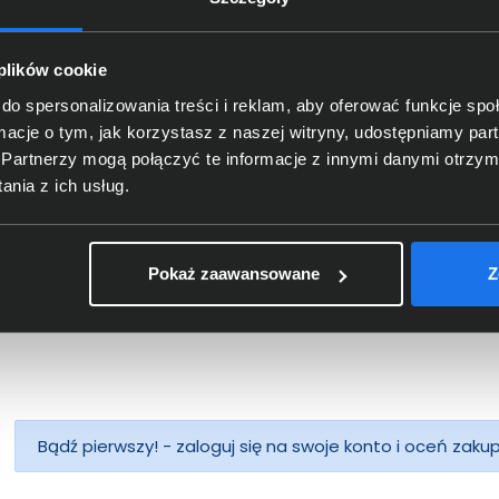
 plików cookie
Patchcord LogiLink CAT 6 UTP
15m biały CP2101U
do spersonalizowania treści i reklam, aby oferować funkcje sp
ormacje o tym, jak korzystasz z naszej witryny, udostępniamy p
39,00 zł
Partnerzy mogą połączyć te informacje z innymi danymi otrzym
nia z ich usług.
netto: 31,71 zł
Pokaż zaawansowane
Z
Bądź pierwszy! - zaloguj się na swoje konto i oceń zaku