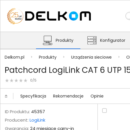
Produkty
Konfigurator
Delkom.pl
Produkty
Urządzenia sieciowe
O
Patchcord LogiLink CAT 6 UTP 
0/5
Specyfikacja
Rekomendacje
Opinie
ID Produktu:
45357
Producent:
LogiLink
Gwarancja:
24 miesiące carry-in