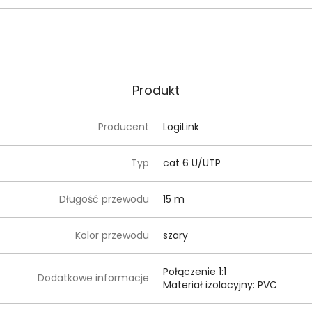
Produkt
Producent
LogiLink
Typ
cat 6 U/UTP
Długość przewodu
15 m
Kolor przewodu
szary
Połączenie 1:1
Dodatkowe informacje
Materiał izolacyjny: PVC