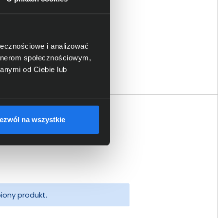
ołecznościowe i analizować
artnerom społecznościowym,
anymi od Ciebie lub
ezwól na wszystkie
piony produkt.