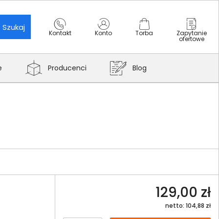
Szukaj
Kontakt
Konto
Torba
Zapytanie
ofertowe
e
Producenci
Blog
129,00 zł
netto: 104,88 zł