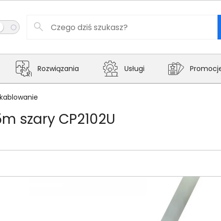
Rozwiązania
Usługi
Promocj
kablowanie
15m szary CP2102U