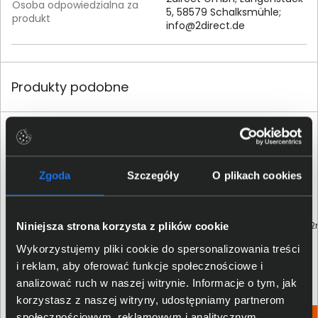
Osoba odpowiedzialna za
5, 58579 Schalksmühle;
produkt
info@2direct.de
Produkty podobne
Zgoda
Szczegóły
O plikach cookies
Patchcord LogiLink CAT 6 UTP 2m
Patchcord LogiLink CAT 6 UTP 
Niniejsza strona korzysta z plików cookie
szary CP2052U
biały CP2051U
Wykorzystujemy pliki cookie do spersonalizowania treści
32,00 zł
26,00 zł
i reklam, aby oferować funkcje społecznościowe i
analizować ruch w naszej witrynie. Informacje o tym, jak
netto: 26,02 zł
netto: 21,14 zł
korzystasz z naszej witryny, udostępniamy partnerom
społecznościowym, reklamowym i analitycznym.