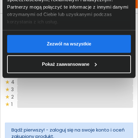
Włóż do torby
Włóż do torby
Partnerzy mogą połączyć te informacje z innymi danymi
otrzymanymi od Ciebie lub uzyskanymi podczas
korzystania z ich usług.
Opinie o produkcie
Oceń produkt
Zezwól na wszystkie
0/5
0 - ilość opinii o produkcie
Pokaż zaawansowane
5
4
3
2
1
Bądź pierwszy! - zaloguj się na swoje konto i oceń
zakupiony produkt.