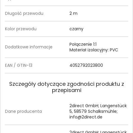
Długość przewodu
2 m
Kolor przewodu
czarny
Połączenie 1:1
Dodatkowe informacje
Materiał izolacyjny: PVC
EAN / GTIN-13
4052792023800
Szczegóły dotyczące zgodności produktu z
przepisami
2direct GmbH; Langenstück
Dane producenta
5, 58579 Schalksmühle;
info@2direct.de
2direct GmbH; Langenstück