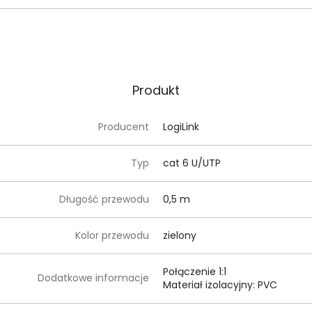
Produkt
Producent
LogiLink
Typ
cat 6 U/UTP
Długość przewodu
0,5 m
Kolor przewodu
zielony
Połączenie 1:1
Dodatkowe informacje
Materiał izolacyjny: PVC