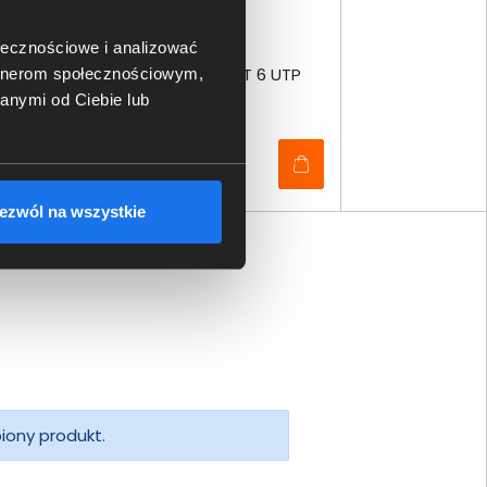
ołecznościowe i analizować
TP
Patchcord LogiLink CAT 6 UTP
artnerom społecznościowym,
0,5m żółty CP2027U
anymi od Ciebie lub
19,00 zł
netto: 15,45 zł
ezwól na wszystkie
piony produkt.