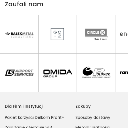
Zaufali nam
Dla Firm i Instytucji
Zakupy
Pakiet korzyści Delkom Profit+
Sposoby dostawy
Zapytanie ofertowe w 3
Metody płatności