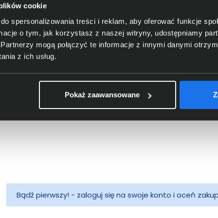
 plików cookie
do spersonalizowania treści i reklam, aby oferować funkcje sp
chcord LogiLink CAT 6 UTP
Patchcord LogiLink CAT 6 U
ormacje o tym, jak korzystasz z naszej witryny, udostępniamy p
m czerwony CP2024U
0,5m szary CP2022U
Partnerzy mogą połączyć te informacje z innymi danymi otrzym
nia z ich usług.
,00 zł
15,00 zł
: 15,45 zł
netto: 12,20 zł
Pokaż zaawansowane
Z
Bądź pierwszy! - zaloguj się na swoje konto i oceń zaku