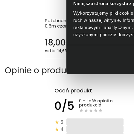
Niniejsza strona korzysta z
Wykorzystujemy pliki cookie 
Patchcord LogiLink CAT 6 UTP
Pat
ruch w naszej witrynie. Inf
0,5m czarny CP2023U
0,5
reklamowym i analitycznym. 
uzyskanymi podczas korzysta
18,00 zł
19
netto: 14,63 zł
netto
Opinie o produkcie
Oceń produkt
0 - ilość opinii o
0/5
produkcie
5
4