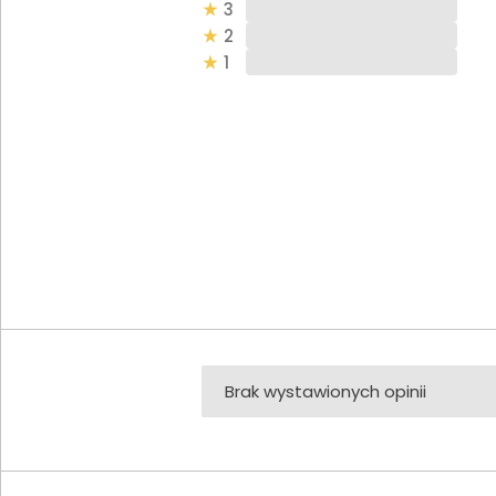
3
2
1
Brak wystawionych opinii