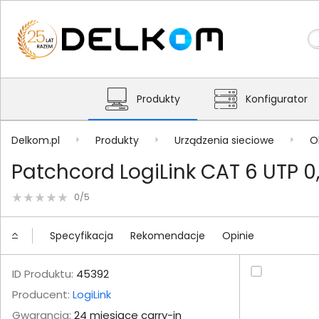
Produkty
Konfigurator
Delkom.pl
Produkty
Urządzenia sieciowe
O
Patchcord LogiLink CAT 6 UTP 
0/5
Specyfikacja
Rekomendacje
Opinie
ID Produktu:
45392
Producent:
LogiLink
Gwarancja:
24 miesiące carry-in