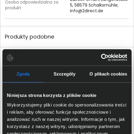
Osoba odpowiedzialna za
5, 58579 Schalksmühle;
produkt
info@2direct.de
Produkty podobne
Zgoda
Szczegóły
O plikach cookies
Patchcord LogiLink CAT 6 UTP 1,5m
Niniejsza strona korzysta z plików cookie
czarny CP2043U
Wykorzystujemy pliki cookie do spersonalizowania treści
22,00 zł
i reklam, aby oferować funkcje społecznościowe i
analizować ruch w naszej witrynie. Informacje o tym, jak
netto: 17,89 zł
korzystasz z naszej witryny, udostępniamy partnerom
społecznościowym, reklamowym i analitycznym.