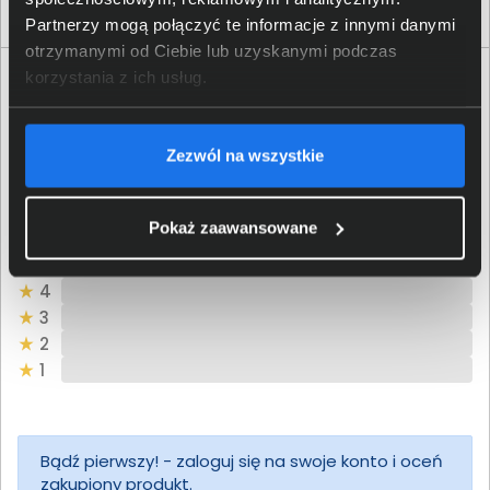
Włóż do torby
Partnerzy mogą połączyć te informacje z innymi danymi
otrzymanymi od Ciebie lub uzyskanymi podczas
korzystania z ich usług.
Opinie o produkcie
Oceń produkt
Zezwól na wszystkie
0/5
0 - ilość opinii o produkcie
Pokaż zaawansowane
5
4
3
2
1
Bądź pierwszy! - zaloguj się na swoje konto i oceń
zakupiony produkt.