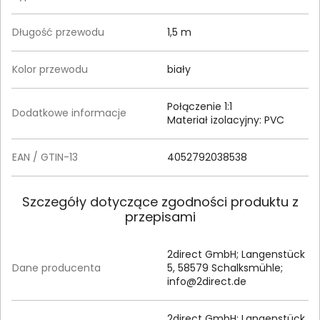
Długość przewodu
1,5 m
Kolor przewodu
biały
Połączenie 1:1
Dodatkowe informacje
Materiał izolacyjny: PVC
EAN / GTIN-13
4052792038538
Szczegóły dotyczące zgodności produktu z
przepisami
2direct GmbH; Langenstück
Dane producenta
5, 58579 Schalksmühle;
info@2direct.de
2direct GmbH; Langenstück