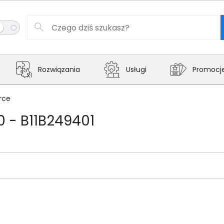
Rozwiązania
Usługi
Promocj
rce
 - B11B249401