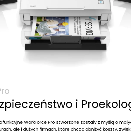
Pro
pieczeństwo i Proekolo
elofunkcyjne WorkForce Pro stworzone zostały z myślą o mał
urach, ale i dużych firmach, które chcąc obniżyć koszty, zwię