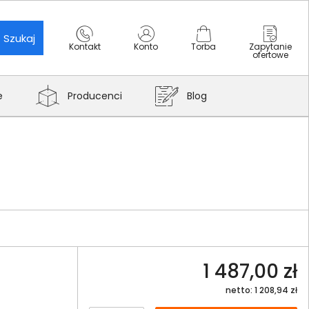
Szukaj
Kontakt
Konto
Torba
Zapytanie
ofertowe
e
Producenci
Blog
1 487,00 zł
netto: 1 208,94 zł