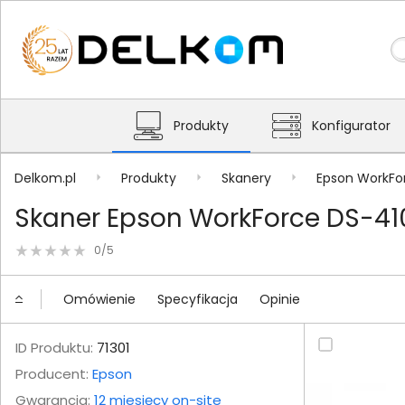
Produkty
Konfigurator
Delkom.pl
Produkty
Skanery
Epson WorkFo
Skaner Epson WorkForce DS-410
0/5
Omówienie
Specyfikacja
Opinie
ID Produktu:
71301
Producent:
Epson
Gwarancja:
12 miesięcy on-site