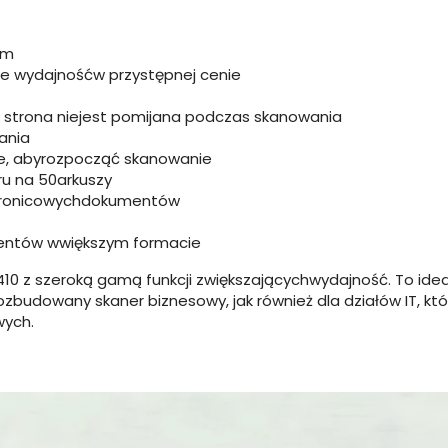
rm
ce wydajnośćw przystępnej cenie
a strona niejest pomijana podczas skanowania
ania
ze, abyrozpocząć skanowanie
u na 50arkuszy
stronicowychdokumentów
entów wwiększym formacie
10 z szeroką gamą funkcji zwiększającychwydajność. To ide
rozbudowany skaner biznesowy, jak również dla działów IT, k
wych.