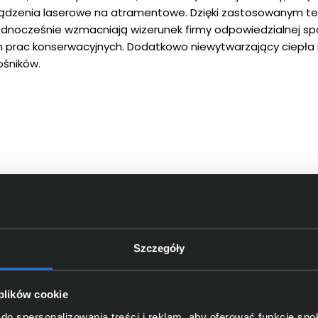
ządzenia laserowe na atramentowe. Dzięki zastosowanym t
ednocześnie wzmacniają wizerunek firmy odpowiedzialnej sp
 prac konserwacyjnych. Dodatkowo niewytwarzający ciepła
ośników.
Szczegóły
 plików cookie
do spersonalizowania treści i reklam, aby oferować funkcje sp