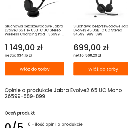
Słuchawki bezprzewodowe Jabra
Słuchawki bezprzewodowe Jab
Evolve3 65 Flex USB-C UC Stereo
Evolve3 45 USB-C UC Stereo -
Wireless Charging Pad - 36699-
34599-989-899
989-889
1 149,00 zł
699,00 zł
netto: 934,15 zł
netto: 568,29 zł
Włóż do torby
Włóż do torby
Opinie o produkcie Jabra Evolve2 65 UC Mono
26599-889-899
Oceń produkt
0/5
0 - ilość opinii o produkcie