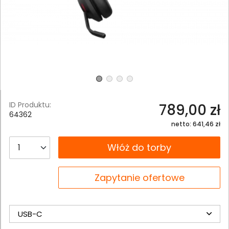
ID Produktu:
789,00 zł
64362
netto: 641,46 zł
__B2C.PRODUCT.QUANTITY
Włóż do torby
__B2C.PRODUCT.QUANTITY
Zapytanie ofertowe
USB-C