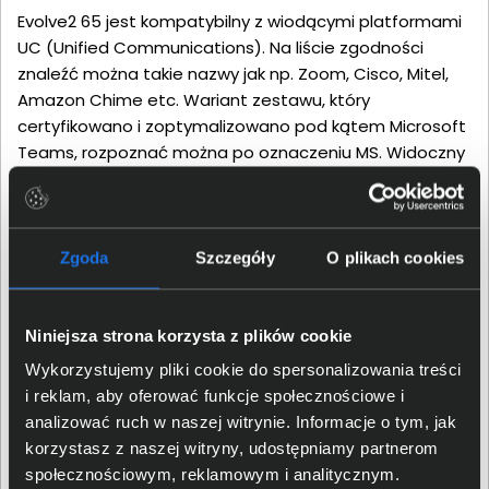
Evolve2 65 jest kompatybilny z wiodącymi platformami
UC (Unified Communications). Na liście zgodności
znaleźć można takie nazwy jak np. Zoom, Cisco, Mitel,
Amazon Chime etc. Wariant zestawu, który
certyfikowano i zoptymalizowano pod kątem Microsoft
Teams, rozpoznać można po oznaczeniu MS. Widoczny
z każdej strony wskaźnik zajętości pozwala
użytkownikowi w łatwy sposób pokazać, że potrzebuje
on spokoju. Rozpoczęcie rozmowy powoduje
automatyczne jego włączenie, ale można też zrobić to
Zgoda
Szczegóły
O plikach cookies
samodzielnie, za pomocą odpowiedniego przycisku.
Niniejsza strona korzysta z plików cookie
Wykorzystujemy pliki cookie do spersonalizowania treści
i reklam, aby oferować funkcje społecznościowe i
analizować ruch w naszej witrynie. Informacje o tym, jak
korzystasz z naszej witryny, udostępniamy partnerom
społecznościowym, reklamowym i analitycznym.