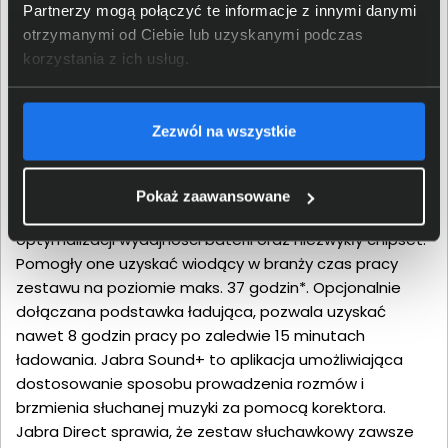
Partnerzy mogą połączyć te informacje z innymi danymi
otrzymanymi od Ciebie lub uzyskanymi podczas
korzystania z ich usług.
Długi czas pracy oraz łatwe
Zezwól na wszystkie
dostosowanie
Pokaż zaawansowane
Evolve2 65 posiada zaawansowaną technologię
optymalizacji wydajności baterii oraz niezwykły chipset.
Pomogły one uzyskać wiodący w branży czas pracy
zestawu na poziomie maks. 37 godzin*. Opcjonalnie
dołączana podstawka ładująca, pozwala uzyskać
nawet 8 godzin pracy po zaledwie 15 minutach
ładowania. Jabra Sound+ to aplikacja umożliwiająca
dostosowanie sposobu prowadzenia rozmów i
brzmienia słuchanej muzyki za pomocą korektora.
Jabra Direct sprawia, że zestaw słuchawkowy zawsze