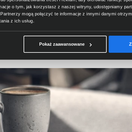
ormacje o tym, jak korzystasz z naszej witryny, udostępniamy p
Partnerzy mogą połączyć te informacje z innymi danymi otrzym
nia z ich usług.
Pokaż zaawansowane
Z
UC Stereo 26599-989-899