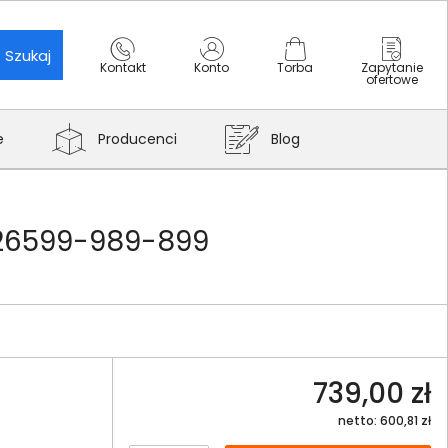
Szukaj
Kontakt
Konto
Torba
Zapytanie
ofertowe
e
Producenci
Blog
 26599-989-899
739,00 zł
netto: 600,81 zł