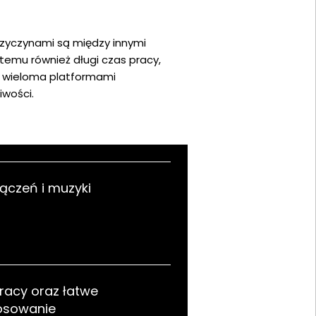
rzyczynami są między innymi
temu również długi czas pracy,
z wieloma platformami
iwości.
ączeń i muzyki
pracy oraz łatwe
osowanie