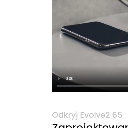
Odkryj Evolve2 65
Zaprojektowan