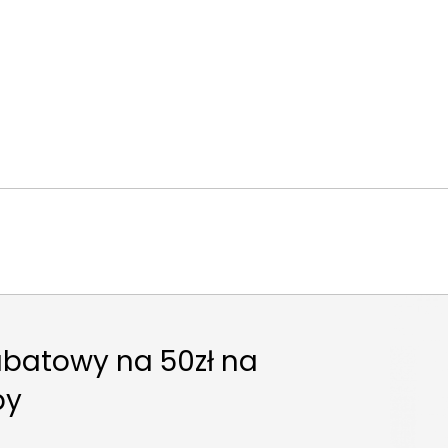
abatowy na 50zł na
py