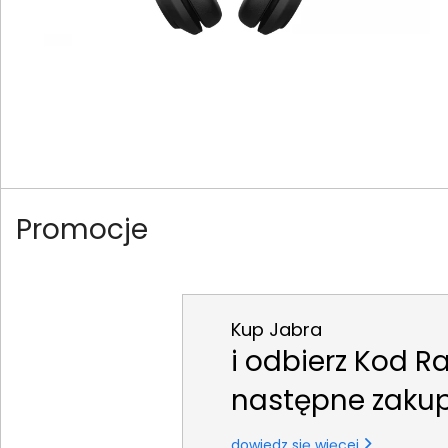
Promocje
Kup Jabra
i odbierz Kod R
następne zaku
dowiedz się więcej