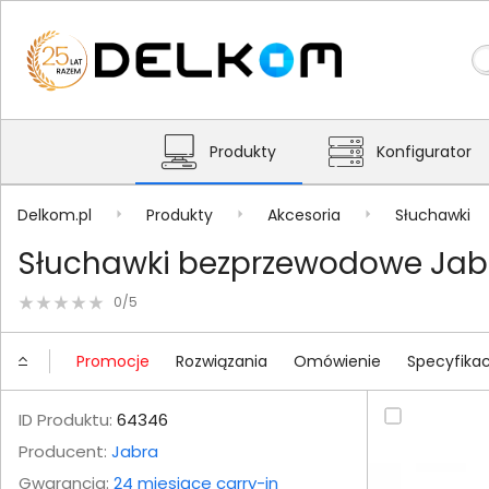
Produkty
Konfigurator
Delkom.pl
Produkty
Akcesoria
Słuchawki
Słuchawki bezprzewodowe Jabr
0/5
Promocje
Rozwiązania
Omówienie
Specyfikac
ID Produktu:
64346
Producent:
Jabra
Gwarancja:
24 miesiące carry-in