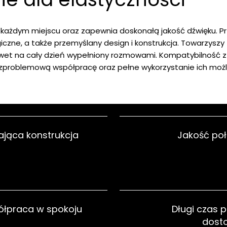
 każdym miejscu oraz zapewnia doskonałą jakość dźwięku. P
zne, a także przemyślany design i konstrukcja. Towarzyszy 
wet na cały dzień wypełniony rozmowami. Kompatybilność 
zproblemową współpracę oraz pełne wykorzystanie ich możl
jąca konstrukcja
Jakość poł
łpraca w spokoju
Długi czas 
dost