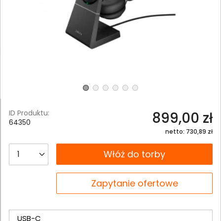
ID Produktu:
899,00 zł
64350
netto: 730,89 zł
__B2C.PRODUCT.QUANTITY
Włóż do torby
__B2C.PRODUCT.QUANTITY
Zapytanie ofertowe
USB-C