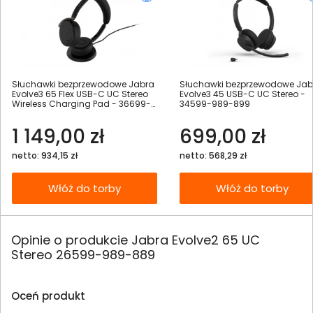
Słuchawki bezprzewodowe Jabra
Słuchawki bezprzewodowe Jab
Evolve3 65 Flex USB-C UC Stereo
Evolve3 45 USB-C UC Stereo -
Wireless Charging Pad - 36699-
34599-989-899
989-889
1 149,00 zł
699,00 zł
netto: 934,15 zł
netto: 568,29 zł
Włóż do torby
Włóż do torby
Opinie o produkcie Jabra Evolve2 65 UC
Stereo 26599-989-889
Oceń produkt