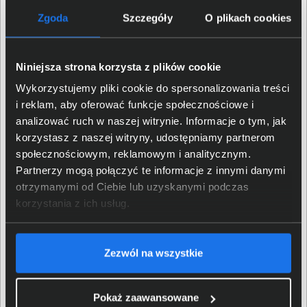
Zgoda
Szczegóły
O plikach cookies
Evolve2 65 jest kompatybilny z wiodącymi platformami
UC (Unified Communications). Na liście zgodności
znaleźć można takie nazwy jak np. Zoom, Cisco, Mitel,
Niniejsza strona korzysta z plików cookie
Amazon Chime etc. Wariant zestawu, który
certyfikowano i zoptymalizowano pod kątem Microsoft
Wykorzystujemy pliki cookie do spersonalizowania treści
Teams, rozpoznać można po oznaczeniu MS. Widoczny
i reklam, aby oferować funkcje społecznościowe i
z każdej strony wskaźnik zajętości pozwala
analizować ruch w naszej witrynie. Informacje o tym, jak
użytkownikowi w łatwy sposób pokazać, że potrzebuje
korzystasz z naszej witryny, udostępniamy partnerom
on spokoju. Rozpoczęcie rozmowy powoduje
społecznościowym, reklamowym i analitycznym.
automatyczne jego włączenie, ale można też zrobić to
Partnerzy mogą połączyć te informacje z innymi danymi
samodzielnie, za pomocą odpowiedniego przycisku.
otrzymanymi od Ciebie lub uzyskanymi podczas
korzystania z ich usług.
Zezwól na wszystkie
Pokaż zaawansowane