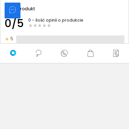
Oceń produkt
0/5
0 - ilość opinii o produkcie
5
4
3
2
1
Bądź pierwszy! - zaloguj się na swoje konto i oceń
zakupiony produkt.
Twoja ocena: