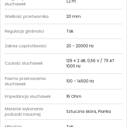
1,2 m
słuchawek
Wielkość przetwornika
20 mm
Regulacja głośności
Tak
Zakres częstotliwości
20 - 20000 Hz
129 ± 2 dB, 0,56 V / 711 AT
Czułość słuchawek
1000 Hz
Pasmo przenoszenia
100 - 14500 Hz
słuchawek
Impedancja słuchawek
16 Ohm
Materiał wykonania
Sztuczna skóra, Pianka
poduszki nausznej
Mikrofon
Tak