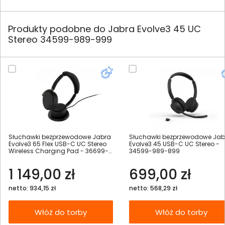
Produkty podobne do Jabra Evolve3 45 UC
Stereo 34599-989-999
Słuchawki bezprzewodowe Jabra
Słuchawki bezprzewodowe Jab
Evolve3 65 Flex USB-C UC Stereo
Evolve3 45 USB-C UC Stereo -
Wireless Charging Pad - 36699-
34599-989-899
989-889
1 149,00 zł
699,00 zł
netto: 934,15 zł
netto: 568,29 zł
Włóż do torby
Włóż do torby