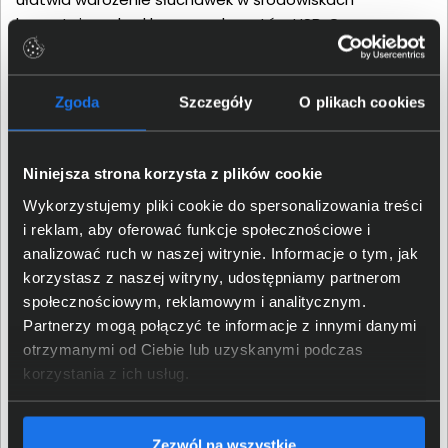
korzystających z klasycznych portów USB. Czas pracy
sięgający do 21 godzin rozmów pozwala ograniczyć
częstotliwość ładowania, a możliwość wymiany baterii i
poduszek nausznych wspiera długoterminowe
Zgoda
Szczegóły
O plikach cookies
użytkowanie zestawu.
Niniejsza strona korzysta z plików cookie
Wykorzystujemy pliki cookie do spersonalizowania treści
i reklam, aby oferować funkcje społecznościowe i
analizować ruch w naszej witrynie. Informacje o tym, jak
korzystasz z naszej witryny, udostępniamy partnerom
społecznościowym, reklamowym i analitycznym.
Partnerzy mogą połączyć te informacje z innymi danymi
otrzymanymi od Ciebie lub uzyskanymi podczas
korzystania z ich usług.
Jabra Video Expert Club
Zezwól na wszystkie