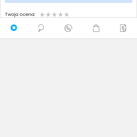
Twoja ocena:
Twoje imię
Twoja opinia
Dodaj opinię
Brak wystawionych opinii