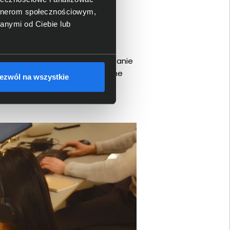
artnerom społecznościowym,
anymi od Ciebie lub
kach typu open space. Rozwiązanie
ytkownika. Dodatkowo odwracane
ezwól na wszystkie
erencji.