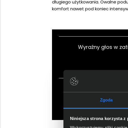
długiego użytkowania. Owalne podus
komfort nawet pod koniec intensyw
Wyraźny głos w zat
Gotowa do ws
nowoczesnymi 
Zgoda
Niniejsza strona korzysta z
Wykorzystujemy pliki cookie 