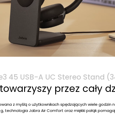
ve3 45 USB-A UC Stereo Stand 
 towarzyszy przez cały d
owana z myślą o użytkownikach spędzających wiele godzin n
0 g, technologia Jabra Air Comfort oraz miękki pałąk poma