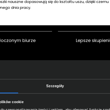
zki nauszne dopasowują się do kształtu uszu, dzięki czemu
nego dnia pracy.
łoczonym biurze
Lepsze skupie
półpracy z
Swoboda działa
narzędziami
Szczegóły
 plików cookie
do spersonalizowania treści i reklam, aby oferować funkcje sp