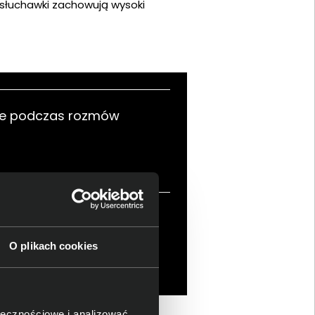
 słuchawki zachowują wysoki
nie podczas rozmów
nia bez przewodów
O plikach cookies
ołecznościowe i analizować