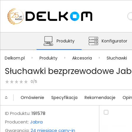
Produkty
Konfigurator
Delkom.pl
Produkty
Akcesoria
Słuchawki
Słuchawki bezprzewodowe Jabr
0/5
Omówienie
Specyfikacja
Rekomendacje
Opin
ID Produktu:
191578
Producent:
Jabra
Gwarancja:
24 miesiące carry-in