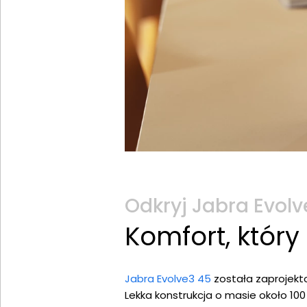
Odkryj Jabra Evol
Komfort, który
Jabra Evolve3 45
została zaprojekt
Lekka konstrukcja o masie około 10