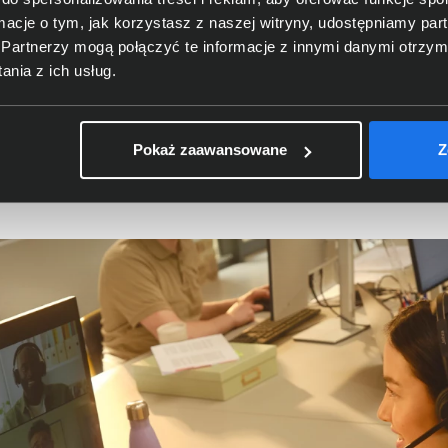
ormacje o tym, jak korzystasz z naszej witryny, udostępniamy p
w zatłoczonym biurze
Partnerzy mogą połączyć te informacje z innymi danymi otrzym
nia z ich usług.
ujący trzy mikrofony został opracowany z myślą o środowis
 otoczenia, pozwalając rozmówcom skupić się na głosie uż
Pokaż zaawansowane
Z
ej lub prawej stronie, dopasowując zestaw do własnych pref