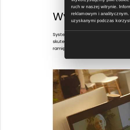
ruch w naszej witrynie. Inf
Wyraźny głos 
reklamowym i analitycznym. 
uzyskanymi podczas korzysta
System Jabra ClearVoice wykorzyst
skutecznie ogranicza wpływ hałasu
ramię mikrofonu można nosić po lew