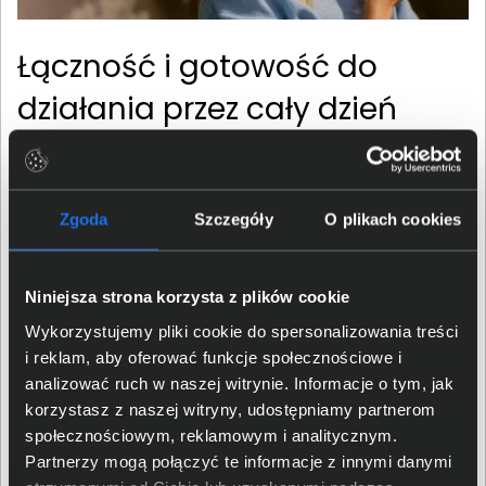
Łączność i gotowość do
działania przez cały dzień
Evolve3 65 Flex obsługuje Bluetooth Low Energy oraz
współpracuje z adapterem Jabra Link 390, zapewniając
stabilną komunikację z komputerem. Wsparcie dla
Zgoda
Szczegóły
O plikach cookies
Microsoft Swift Pair, Android Fast Pair, Apple Find My
oraz narzędzi administracyjnych Jabra Plus
Niniejsza strona korzysta z plików cookie
Management ułatwia codzienne użytkowanie i
wdrażanie urządzeń w organizacji. Długi czas pracy,
Wykorzystujemy pliki cookie do spersonalizowania treści
sięgający nawet 80 godzin odtwarzania muzyki,
i reklam, aby oferować funkcje społecznościowe i
ogranicza konieczność częstego ładowania, a
analizować ruch w naszej witrynie. Informacje o tym, jak
możliwość wymiany wybranych elementów
korzystasz z naszej witryny, udostępniamy partnerom
eksploatacyjnych pozwala wydłużyć cykl życia zestawu.
społecznościowym, reklamowym i analitycznym.
Partnerzy mogą połączyć te informacje z innymi danymi