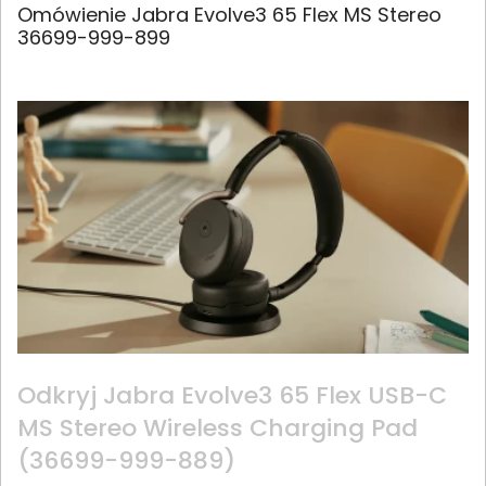
Omówienie Jabra Evolve3 65 Flex MS Stereo
36699-999-899
Odkryj Jabra Evolve3 65 Flex USB-C
MS Stereo Wireless Charging Pad
(36699-999-889)