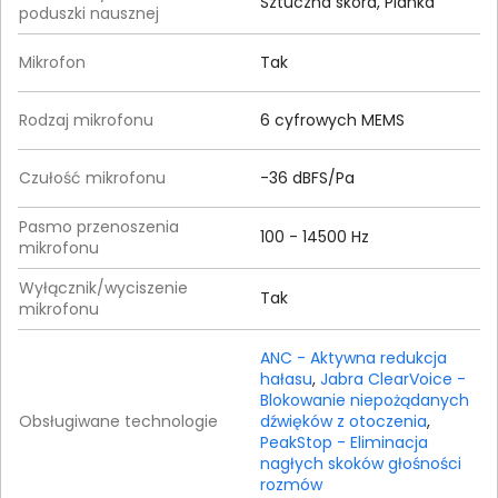
Sztuczna skóra, Pianka
poduszki nausznej
Mikrofon
Tak
Rodzaj mikrofonu
6 cyfrowych MEMS
Czułość mikrofonu
-36 dBFS/Pa
Pasmo przenoszenia
100 - 14500 Hz
mikrofonu
Wyłącznik/wyciszenie
Tak
mikrofonu
ANC - Aktywna redukcja
hałasu
,
Jabra ClearVoice -
Blokowanie niepożądanych
Obsługiwane technologie
dźwięków z otoczenia
,
PeakStop - Eliminacja
nagłych skoków głośności
rozmów