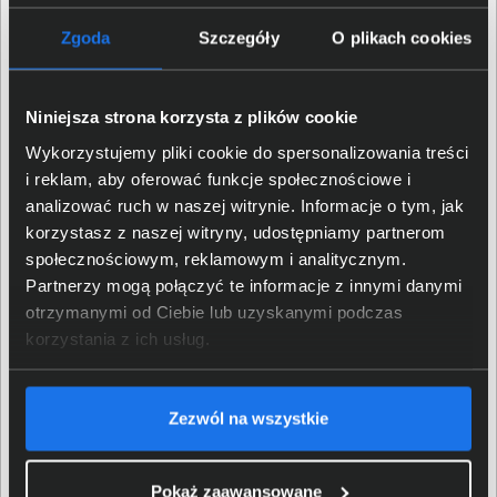
odtwarzania muzyki sięgający nawet 80 godzin
sprawiają, że słuchawki są gotowe do działania przez
Zgoda
Szczegóły
O plikach cookies
wiele dni.
Niniejsza strona korzysta z plików cookie
Wykorzystujemy pliki cookie do spersonalizowania treści
i reklam, aby oferować funkcje społecznościowe i
analizować ruch w naszej witrynie. Informacje o tym, jak
korzystasz z naszej witryny, udostępniamy partnerom
społecznościowym, reklamowym i analitycznym.
Partnerzy mogą połączyć te informacje z innymi danymi
otrzymanymi od Ciebie lub uzyskanymi podczas
korzystania z ich usług.
Jabra Video Expert Club
Zezwól na wszystkie
Certyfikat Jabra Video Expert Club, który posiada nasza
Pokaż zaawansowane
firma, daje pewność, że wiedza, doświadczenie i