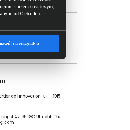
artnerom społecznościowym,
anymi od Ciebie lub
ezwól na wszystkie
ami
rtier de l’Innovation, CH - 1015
nesingel 47, 3511GC Utrecht, The
gi.
com