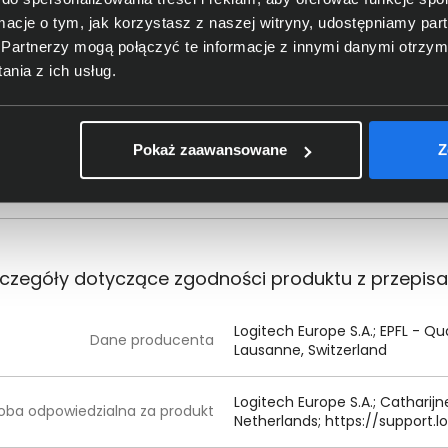
Wysokość (mm)
183
ormacje o tym, jak korzystasz z naszej witryny, udostępniamy p
Partnerzy mogą połączyć te informacje z innymi danymi otrzym
Szerokość (mm)
170
nia z ich usług.
Głębokość (mm)
73
Pokaż zaawansowane
Z
Przewód ładowania USB-C
Wyposażenie
Etui podróżne
czegóły dotyczące zgodności produktu z przepis
Logitech Europe S.A.; EPFL - Qua
Dane producenta
Lausanne, Switzerland
Logitech Europe S.
A.
; Catharij
oba odpowiedzialna za produkt
Netherlands; https:/
/
support.
lo