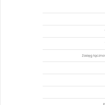
Zasięg łączn
P