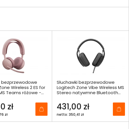
i bezprzewodowe
Słuchawki bezprzewodowe
Zone Wireless 2 ES for
Logitech Zone Vibe Wireless MS
 MS Teams różowe -
Stereo natywmne Bluetooth
1
grafitowe - 981-001441
0 zł
431,00 zł
76 zł
netto: 350,41 zł