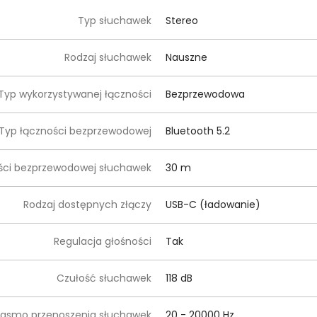
Typ słuchawek
Stereo
Rodzaj słuchawek
Nauszne
Typ wykorzystywanej łączności
Bezprzewodowa
Typ łączności bezprzewodowej
Bluetooth 5.2
ości bezprzewodowej słuchawek
30 m
Rodzaj dostępnych złączy
USB-C (ładowanie)
Regulacja głośności
Tak
Czułość słuchawek
118 dB
asmo przenoszenia słuchawek
20 - 20000 Hz