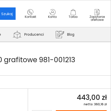
Szukaj
Kontakt
Konto
Torba
Zapytanie
ofertowe
e
Producenci
Blog
 grafitowe 981-001213
443,00 zł
netto: 360,16 zł