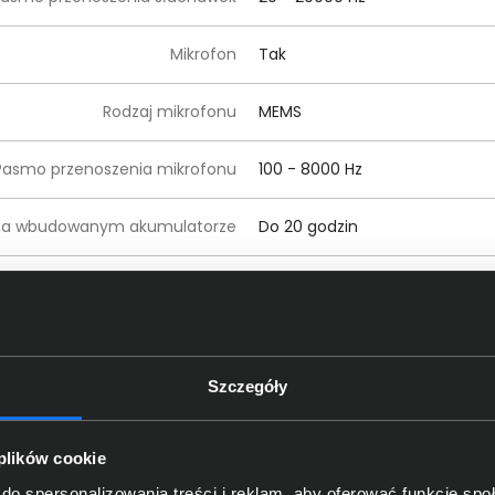
Mikrofon
Tak
Rodzaj mikrofonu
MEMS
Pasmo przenoszenia mikrofonu
100 - 8000 Hz
 na wbudowanym akumulatorze
Do 20 godzin
Typ gwarancji
Producenta
Czas trwania gwarancji
24 miesiące
Szczegóły
Kolor produktu
Grafitowy
Waga produktu
0,185 kg
 plików cookie
do spersonalizowania treści i reklam, aby oferować funkcje sp