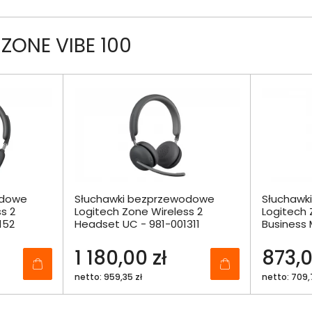
ZONE VIBE 100
odowe
Słuchawki bezprzewodowe
Słuchawk
s 2
Logitech Zone Wireless 2
Logitech 
152
Headset UC - 981-001311
Business
981-00152
1 180,00 zł
873,0
netto: 959,35 zł
netto: 709,