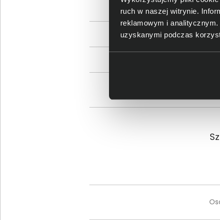
ruch w naszej witrynie. Inf
reklamowym i analitycznym. 
uzyskanymi podczas korzysta
Sz
Os