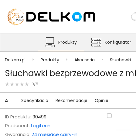
Produkty
Konfigurator
Delkom.pl
Produkty
Akcesoria
Słuchawki
Słuchawki bezprzewodowe z mik
0/5
Specyfikacja
Rekomendacje
Opinie
ID Produktu:
90499
Producent:
Logitech
Gwarancja:
24 miesiące carry-in