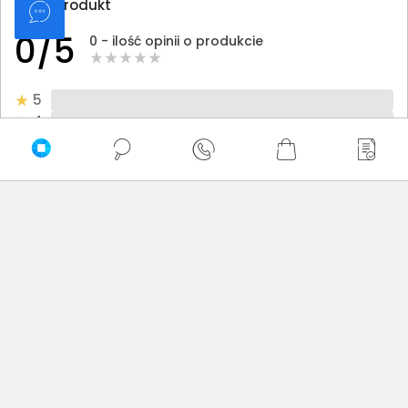
Oceń produkt
0/5
0 - ilość opinii o produkcie
5
4
3
2
1
Bądź pierwszy! - zaloguj się na swoje konto i oceń
zakupiony produkt.
Twoja ocena:
Twoje imię