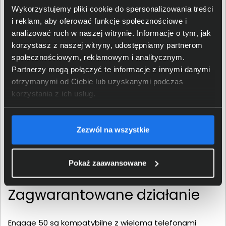
wypowiedzi klienta. Zestawy ponadto wyposażono w
Wykorzystujemy pliki cookie do spersonalizowania treści
wielokolorowe diody zajętości. Pozwalają one łatwo
i reklam, aby oferować funkcje społecznościowe i
określić, czy wybrana osoba aktualnie rozmawia, czy też
analizować ruch w naszej witrynie. Informacje o tym, jak
jest w danej chwili wolna.
korzystasz z naszej witryny, udostępniamy partnerom
społecznościowym, reklamowym i analitycznym.
Partnerzy mogą połączyć te informacje z innymi danymi
otrzymanymi od Ciebie lub uzyskanymi podczas
korzystania z ich usług.
Zezwól na wszystkie
Pokaż zaawansowane
Zagwarantowane działanie
Engage 50 są kompatybilne z wieloma telefonami