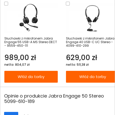
Słuchawki z mikrofonem Jabra
Słuchawki z mikrofonem Jabra
Engage 55 USB-A MS Stereo DECT
Engage 40 USB-C UC Stereo -
- 9559-450-111
4099-410-299
989,00 zł
629,00 zł
netto: 804,07 zł
netto: 511,38 zł
Włóż do torby
Włóż do torby
Opinie o produkcie Jabra Engage 50 Stereo
5099-610-189