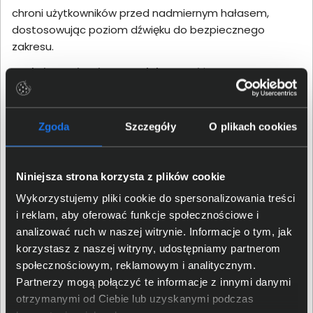
chroni użytkowników przed nadmiernym hałasem,
dostosowując poziom dźwięku do bezpiecznego
zakresu.
Funkcje wspierające produktywność w pracy
Jabra Engage 50 zostały zaprojektowane z myślą o
wspieraniu produktywności w intensywnych
Zgoda
Szczegóły
O plikach cookies
środowiskach pracy. Słuchawki oferują zaawansowaną
funkcję „Busylight”, która sygnalizuje dostępność
użytkownika, pomagając uniknąć zakłóceń podczas
Niniejsza strona korzysta z plików cookie
rozmów czy zadań wymagających skupienia.
Kompatybilność z popularnymi platformami
Wykorzystujemy pliki cookie do spersonalizowania treści
komunikacyjnymi, takimi jak Microsoft Teams czy Zoom,
i reklam, aby oferować funkcje społecznościowe i
gwarantuje bezproblemową integrację i efektywną
analizować ruch w naszej witrynie. Informacje o tym, jak
współpracę zespołową.
korzystasz z naszej witryny, udostępniamy partnerom
społecznościowym, reklamowym i analitycznym.
Przewodowe połączenie z wielofunkcyjnym modułem
Partnerzy mogą połączyć te informacje z innymi danymi
USB-C zapewnia stabilność i niezawodność, eliminując
otrzymanymi od Ciebie lub uzyskanymi podczas
problemy związane z zakłóceniami sygnału czy