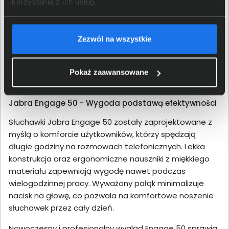
korzystania z ich usług.
koniecznością ładowania. Intuicyjne sterowanie
pozwala na łatwe zarządzanie połączeniami, regulację
głośności i wyciszanie mikrofonu, co zwiększa wygodę
Zezwól na wszystkie
użytkowania. Engage 50 wspiera także funkcję integracji
z oprogramowaniem Jabra Xpress, umożliwiając
personalizację ustawień i monitorowanie wydajności w
Pokaż zaawansowane
czasie rzeczywistym.
Jabra Engage 50 - Wygoda podstawą efektywności
Słuchawki Jabra Engage 50 zostały zaprojektowane z
myślą o komforcie użytkowników, którzy spędzają
długie godziny na rozmowach telefonicznych. Lekka
konstrukcja oraz ergonomiczne nauszniki z miękkiego
materiału zapewniają wygodę nawet podczas
wielogodzinnej pracy. Wyważony pałąk minimalizuje
nacisk na głowę, co pozwala na komfortowe noszenie
słuchawek przez cały dzień.
Nowoczesny i profesjonalny wygląd Engage 50 sprawia,