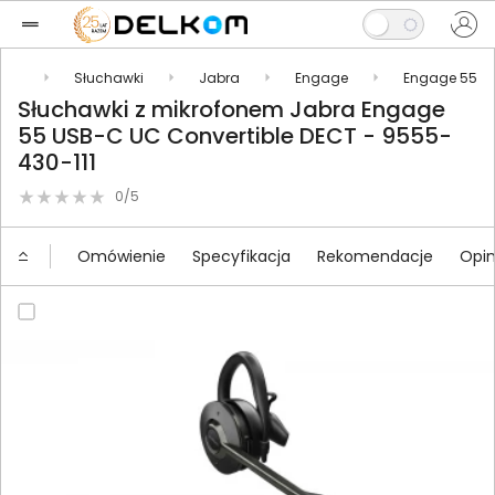
ria
Słuchawki
Jabra
Engage
Engage 55
Słuchawki z mikrofonem Jabra Engage
55 USB-C UC Convertible DECT - 9555-
430-111
0/5
Omówienie
Specyfikacja
Rekomendacje
Opin