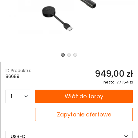
ID Produktu:
949,00 zł
86689
netto: 771,54 zł
__B2C.PRODUCT.QUANTITY
Włóż do torby
__B2C.PRODUCT.QUANTITY
Zapytanie ofertowe
USB-C