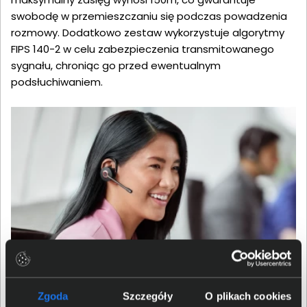
swobodę w przemieszczaniu się podczas powadzenia
rozmowy. Dodatkowo zestaw wykorzystuje algorytmy
FIPS 140-2 w celu zabezpieczenia transmitowanego
sygnału, chroniąc go przed ewentualnym
podsłuchiwaniem.
Dbałość o zdrowy słuch
Zgoda
Szczegóły
O plikach cookies