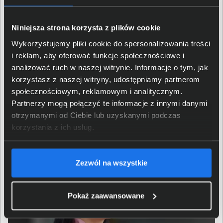
Zastosowane w Engage 55 Convertible technologie
Niniejsza strona korzysta z plików cookie
ochrony słuchu firmy Jabra stoją na naprawdę wysokim
poziomie. SafeTone 2.0 składa się między innymi z
Wykorzystujemy pliki cookie do spersonalizowania treści
rozwiązania, które zapobiega nagłym wzrostom
i reklam, aby oferować funkcje społecznościowe i
natężenia dźwięku (PeakStop). Eliminuje ono zatem
analizować ruch w naszej witrynie. Informacje o tym, jak
również potencjalne szkody zdrowotne, związane z
korzystasz z naszej witryny, udostępniamy partnerom
wystawianiem się na tego typu bodźce. IntelliTone 2.0
społecznościowym, reklamowym i analitycznym.
ogranicza natomiast ogólną ekspozycję na dźwięk,
Partnerzy mogą połączyć te informacje z innymi danymi
poprzez utrzymywanie jej na stałym, bezpiecznym
otrzymanymi od Ciebie lub uzyskanymi podczas
poziomie.
korzystania z ich usług.
Zezwól na wszystkie
Pokaż zaawansowane