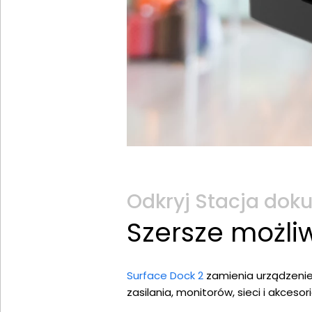
Odkryj Stacja dok
Szersze możli
Surface Dock 2
zamienia urządzenie
zasilania, monitorów, sieci i akces