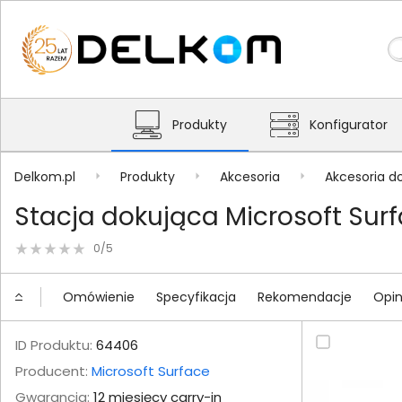
Produkty
Konfigurator
Delkom.pl
Produkty
Akcesoria
Akcesoria d
Stacja dokująca Microsoft Sur
0/5
Omówienie
Specyfikacja
Rekomendacje
Opin
ID Produktu:
64406
Producent:
Microsoft Surface
Gwarancja:
12 miesięcy carry-in