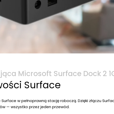
ująca Microsoft Surface Dock 2
wości Surface
 Surface w pełnoprawną stację roboczą. Dzięki złączu Surf
oriów — wszystko przez jeden przewód.