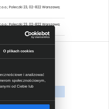
z.o.o.; Poleczki 23, 02-822 Warszawa;
z.o.o.; Poleczki 23, 02-822 Warszawa;
O plikach cookies
ołecznościowe i analizować
artnerom społecznościowym,
anymi od Ciebie lub
piony produkt.