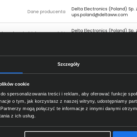
Delta Electronics (Poland) Sp. 
Dane producenta
ups.poland@deltaww.com
Delta Electronics (Poland) Sp. 
oba odpowiedzialna za produkt
ups.poland@deltaww.com
Szczegóły
 plików cookie
do spersonalizowania treści i reklam, aby oferować funkcje sp
ormacje o tym, jak korzystasz z naszej witryny, udostępniamy p
Partnerzy mogą połączyć te informacje z innymi danymi otrzym
Bądź pierwszy! - zaloguj się na swoje konto i oceń zaku
nia z ich usług.
Twoja ocena: