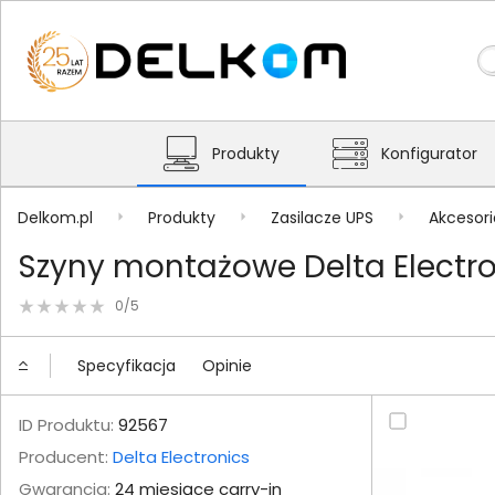
Produkty
Konfigurator
Delkom.pl
Produkty
Zasilacze UPS
Akcesori
Szyny montażowe Delta Electron
0/5
Specyfikacja
Opinie
ID Produktu:
92567
Producent:
Delta Electronics
Gwarancja:
24 miesiące carry-in