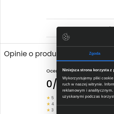
Os
Opinie o produkcie
Zgoda
Oceń produkt
Niniejsza strona korzysta z
Wykorzystujemy pliki cookie 
0 - ilość opinii o
0/5
produkcie
ruch w naszej witrynie. Inf
reklamowym i analitycznym. 
uzyskanymi podczas korzysta
5
4
3