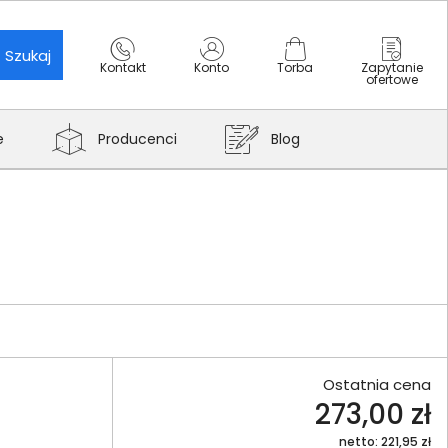
Szukaj
Kontakt
Konto
Torba
Zapytanie
ofertowe
e
Producenci
Blog
Ostatnia cena
273,00 zł
netto: 221,95 zł