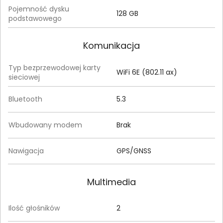
Pojemność dysku
128 GB
podstawowego
Komunikacja
Typ bezprzewodowej karty
WiFi 6E (802.11 ax)
sieciowej
Bluetooth
5.3
Wbudowany modem
Brak
Nawigacja
GPS/GNSS
Multimedia
Ilość głośników
2