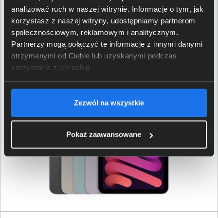
analizować ruch w naszej witrynie. Informacje o tym, jak
okien poprawia kontrolę nad projektami i koncentrację
korzystasz z naszej witryny, udostępniamy partnerom
na zadaniach. Interfejs pozostaje przejrzysty, a obsługa
społecznościowym, reklamowym i analitycznym.
aplikacji profesjonalnych staje się bardziej efektywna.
Partnerzy mogą połączyć te informacje z innymi danymi
Łączność WiFi 6E i 5G zapewnia wysoką szybkość
otrzymanymi od Ciebie lub uzyskanymi podczas
przesyłu w domu, pracy i w podróży. Touch ID w górnym
korzystania z ich usług.
przycisku ułatwia bezpieczne odblokowanie i logowanie.
Zezwól na wszystkie
Pokaż zaawansowane