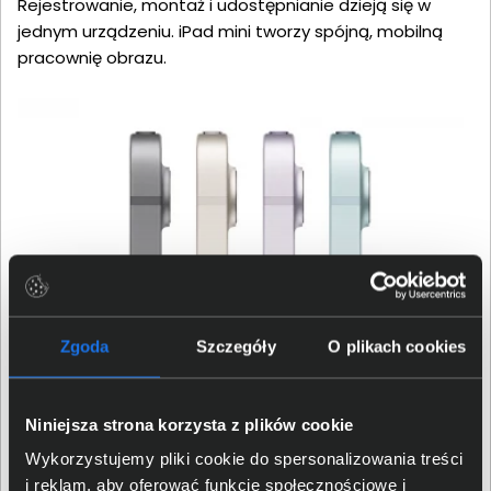
Rejestrowanie, montaż i udostępnianie dzieją się w
jednym urządzeniu. iPad mini tworzy spójną, mobilną
pracownię obrazu.
Zgoda
Szczegóły
O plikach cookies
iPadOS 26 i szybka łączność
Niniejsza strona korzysta z plików cookie
Wykorzystujemy pliki cookie do spersonalizowania treści
iPadOS 26 oferuje nowy styl Liquid Glass oraz
i reklam, aby oferować funkcje społecznościowe i
usprawnienia organizacji pracy. Całkiem nowy system