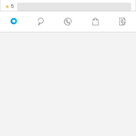
5
4
3
2
1
Bądź pierwszy! - zaloguj się na swoje konto i oceń
zakupiony produkt.
Twoja ocena:
Twoje imię
Twoja opinia