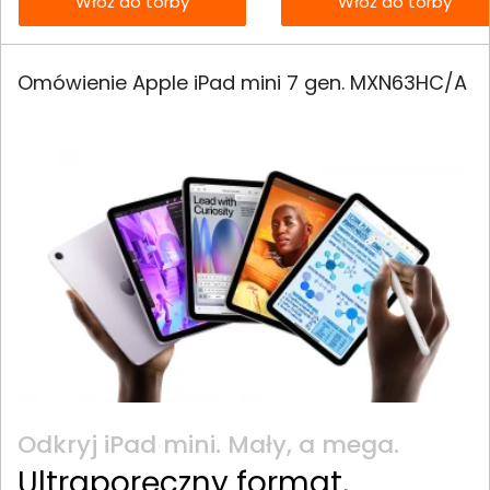
Włóż do torby
Włóż do torby
Omówienie Apple iPad mini 7 gen. MXN63HC/A
Odkryj iPad mini. Mały, a mega.
Ultraporęczny format,