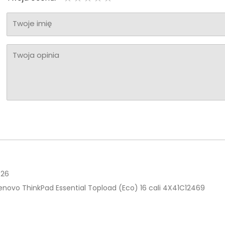
Twoje imię
Twoja opinia
026
enovo ThinkPad Essential Topload (Eco) 16 cali 4X41C12469