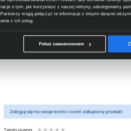
ormacje o tym, jak korzystasz z naszej witryny, udostępniamy p
 Lenovo
Windows 11 Pro PL 64bit OEM
Laptop Le
Partnerzy mogą połączyć te informacje z innymi danymi otrzym
ilent
FQC-10544
Gen 3 21S
nia z ich usług.
16" WUXGA
W11Pro
749,00 zł
4 699
Pokaż zaawansowane
Z
netto: 608,94 zł
netto: 3 820
Zaloguj się na swoje konto i oceń zakupiony produkt.
Twoja ocena: