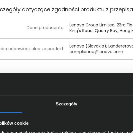
czegóły dotyczące zgodności produktu z przepis
Lenovo Group Limited; 23rd Flo
Dane producenta
King's Road, Quarry Bay, Hong 
Lenovo (Slovakia), Landererova 1
oba odpowiedzialna za produkt
compliance@lenovo.com
kt często wybierali również
Szczegóły
 plików cookie
do spersonalizowania treści i reklam, aby oferować funkcje sp