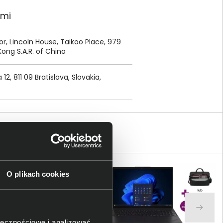
ami
or, Lincoln House, Taikoo Place, 979
Kong S.A.R. of China
2, 811 09 Bratislava, Slovakia,
O plikach cookies
ołecznościowe i analizować