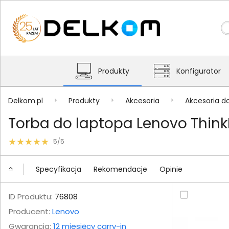
Produkty
Konfigurator
Delkom.pl
Produkty
Akcesoria
Akcesoria d
Torba do laptopa Lenovo ThinkP
5/5
Specyfikacja
Rekomendacje
Opinie
ID Produktu:
76808
Producent:
Lenovo
Gwarancja:
12 miesięcy carry-in