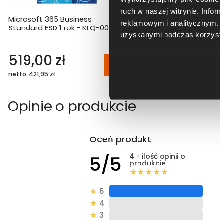
ruch w naszej witrynie. Inf
Microsoft 365 Business
Mysz Bezprzewodowa
reklamowym i analitycznym. 
Standard ESD 1 rok - KLQ-00211
ThinkBook Bluetooth S
uzyskanymi podczas korzysta
Mouse 4Y50X88824
519,00 zł
98,00 zł
netto: 421,95 zł
netto: 79,67 zł
Opinie o produkcie
Oceń produkt
4 - ilość opinii o
5/5
produkcie
5
4
3