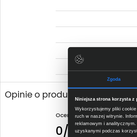
Zgoda
Opinie o produkcie
Niniejsza strona korzysta z
Wykorzystujemy pliki cookie 
Oceń produkt
ruch w naszej witrynie. Inf
reklamowym i analitycznym. 
0 - ilość opinii o
0/5
produkcie
uzyskanymi podczas korzysta