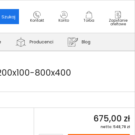
Szukaj
Kontakt
Konto
Torba
Zapytanie
ofertowe
e
Producenci
Blog
 200x100-800x400
675,00 zł
netto: 548,78 zł