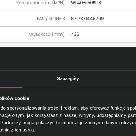
Kod producenta (MPN)
WL40-550BL18
EAN / GTIN-13
8717371448769
Wysokość (mm)
436
Szerokość (mm)
850
Głębokość (mm)
55
Szczegóły
 plików cookie
do spersonalizowania treści i reklam, aby oferować funkcje sp
ormacje o tym, jak korzystasz z naszej witryny, udostępniamy p
Partnerzy mogą połączyć te informacje z innymi danymi otrzym
nia z ich usług.