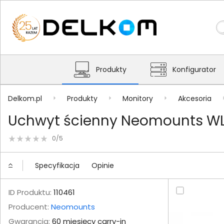
Produkty
Konfigurator
Delkom.pl
Produkty
Monitory
Akcesoria
Uchwyt ścienny Neomounts WL
0/5
Specyfikacja
Opinie
ID Produktu:
110461
Producent:
Neomounts
Gwarancja:
60 miesięcy carry-in