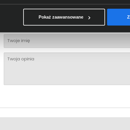
Bądź pierwszy! - zaloguj się na swoje konto i oceń zaku
Pokaż zaawansowane
Z
Twoja ocena:
Twoje imię
Twoja opinia