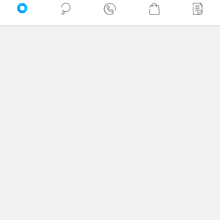
Twoje imię
Twoja opinia
Dodaj opinię
Brak wystawionych opinii
Zaufali nam