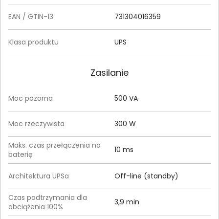
EAN / GTIN-13
731304016359
Klasa produktu
UPS
Zasilanie
Moc pozorna
500 VA
Moc rzeczywista
300 W
Maks. czas przełączenia na
10 ms
baterię
Architektura UPSa
Off-line (standby)
Czas podtrzymania dla
3,9 min
obciążenia 100%