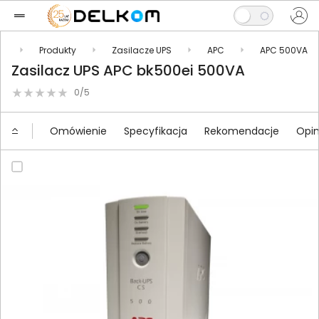
l
Produkty
Zasilacze UPS
APC
APC 500VA
Zasilacz UPS APC bk500ei 500VA
0/5
Omówienie
Specyfikacja
Rekomendacje
Opin