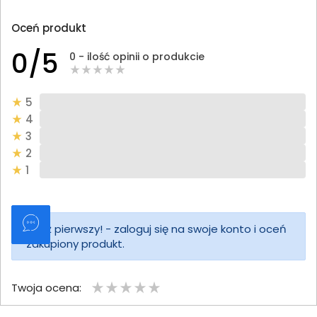
Oceń produkt
0/5
0 - ilość opinii o produkcie
5
4
3
2
1
Bądź pierwszy! - zaloguj się na swoje konto i oceń
zakupiony produkt.
Twoja ocena: