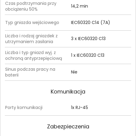
Czas podtrzymania przy
14,2 min
obciążeniu 50%
Typ gniazda wejściowego
IEC60320 C14 (7A)
Liczba i rodzaj gniazdek z
3 x IEC60320 C13
utrzymaniem zasilania
Liczba i typ gniazd wyj. z
1 x IEC60320 C13
ochroną antyprzepięciową
Sinus podczas pracy na
Nie
baterii
Komunikacja
Porty komunikacji
1x RJ-45
Zabezpieczenia