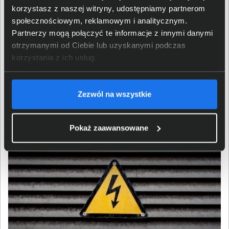
Kompaktowa konstrukcja i
korzystasz z naszej witryny, udostępniamy partnerom
wskaźniki LED
społecznościowym, reklamowym i analitycznym.
Partnerzy mogą połączyć te informacje z innymi danymi
otrzymanymi od Ciebie lub uzyskanymi podczas
Kompaktowa budowa BK500EI pozwala na jego
korzystania z ich usług.
instalację w różnych miejscach, takich jak biurko,
podłoga czy ściana. Urządzenie wyposażono w diody
LED informujące o statusie zasilania oraz alarmy
Zezwól na wszystkie
dźwiękowe sygnalizujące zmiany w zasilaniu, co
zwiększa bezpieczeństwo użytkowania.
Pokaż zaawansowane