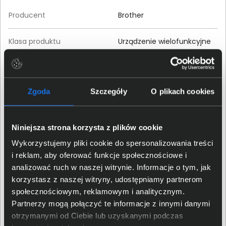
Producent
Brother
Klasa produktu
Urządzenie wielofunkcyjne
Seria produktu
MFC
Zgoda
Szczegóły
O plikach cookies
Model produktu
MFC-L2802DW
EAN / GTIN-13
4977766831840
Niniejsza strona korzysta z plików cookie
Wykorzystujemy pliki cookie do spersonalizowania treści
Przeznaczenie
Biznes
i reklam, aby oferować funkcje społecznościowe i
analizować ruch w naszej witrynie. Informacje o tym, jak
Pamięć RAM
korzystasz z naszej witryny, udostępniamy partnerom
społecznościowym, reklamowym i analitycznym.
Standardowa pamięć
Partnerzy mogą połączyć te informacje z innymi danymi
128 MB
urządzenia
otrzymanymi od Ciebie lub uzyskanymi podczas