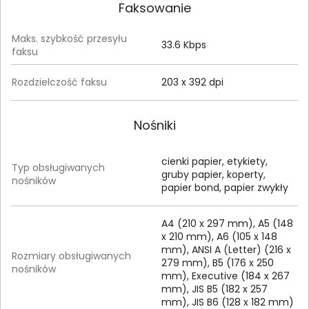
Faksowanie
Maks. szybkość przesyłu
33.6 Kbps
faksu
Rozdzielczość faksu
203 x 392 dpi
Nośniki
cienki papier, etykiety,
Typ obsługiwanych
gruby papier, koperty,
nośników
papier bond, papier zwykły
A4 (210 x 297 mm), A5 (148
x 210 mm), A6 (105 x 148
mm), ANSI A (Letter) (216 x
Rozmiary obsługiwanych
279 mm), B5 (176 x 250
nośników
mm), Executive (184 x 267
mm), JIS B5 (182 x 257
mm), JIS B6 (128 x 182 mm)