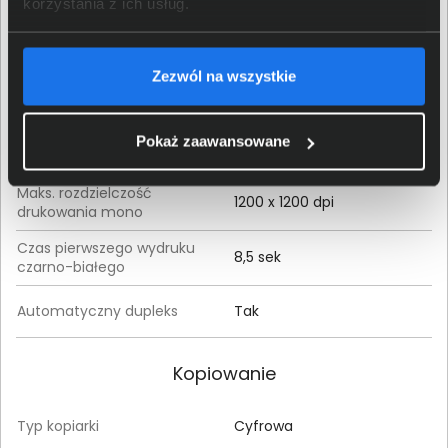
korzystania z ich usług.
Drukowanie
Metoda uzyskiwania
laserowa
Zezwól na wszystkie
wydruku
monochromatyczna
Maks. prędkość drukowania
Pokaż zaawansowane
32 str/min
mono
Maks. rozdzielczość
1200 x 1200 dpi
drukowania mono
Czas pierwszego wydruku
8,5 sek
czarno-białego
Automatyczny dupleks
Tak
Kopiowanie
Typ kopiarki
Cyfrowa