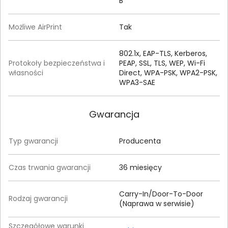
B
Możliwe AirPrint
Tak
802.1x, EAP-TLS, Kerberos,
Protokoły bezpieczeństwa i
PEAP, SSL, TLS, WEP, Wi-Fi
własności
Direct, WPA-PSK, WPA2-PSK,
WPA3-SAE
Gwarancja
Typ gwarancji
Producenta
Czas trwania gwarancji
36 miesięcy
Carry-In/Door-To-Door
Rodzaj gwarancji
(Naprawa w serwisie)
Szczegółowe warunki