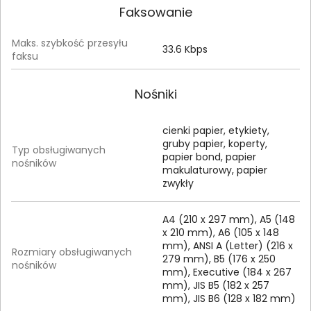
Faksowanie
Maks. szybkość przesyłu
33.6 Kbps
faksu
Nośniki
cienki papier, etykiety,
gruby papier, koperty,
Typ obsługiwanych
papier bond, papier
nośników
makulaturowy, papier
zwykły
A4 (210 x 297 mm), A5 (148
x 210 mm), A6 (105 x 148
mm), ANSI A (Letter) (216 x
Rozmiary obsługiwanych
279 mm), B5 (176 x 250
nośników
mm), Executive (184 x 267
mm), JIS B5 (182 x 257
mm), JIS B6 (128 x 182 mm)