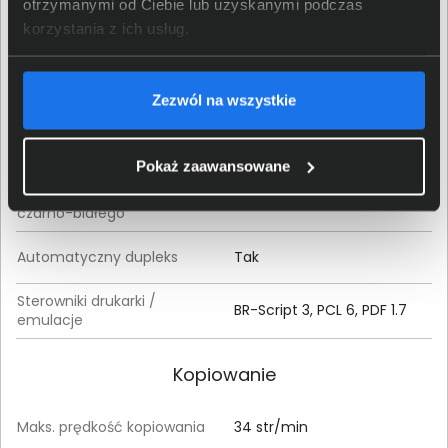
otrzymanymi od Ciebie lub uzyskanymi podczas
Metoda uzyskiwania
laserowa
korzystania z ich usług.
wydruku
monochromatyczna
Maks. prędkość drukowania
34 str/min
Zezwól na wszystkie
mono
Maks. rozdzielczość
1200 x 1200 dpi
drukowania mono
Pokaż zaawansowane
Czas pierwszego wydruku
8,5 sek
czarno-białego
Automatyczny dupleks
Tak
Sterowniki drukarki /
BR-Script 3, PCL 6, PDF 1.7
emulacje
Kopiowanie
Maks. prędkość kopiowania
34 str/min