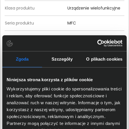
Klasa produktu
Urządzenie wielofunkcyjne
Seria produktu
MFC
Model produktu
MFC-L2862DW
EAN / GTIN-13
4977766831826
Zgoda
Szczegóły
O plikach cookies
Przeznaczenie
Biznes
Niniejsza strona korzysta z plików cookie
Pamięć RAM
Wykorzystujemy pliki cookie do spersonalizowania treści
i reklam, aby oferować funkcje społecznościowe i
Standardowa pamięć
256 MB
analizować ruch w naszej witrynie. Informacje o tym, jak
urządzenia
korzystasz z naszej witryny, udostępniamy partnerom
społecznościowym, reklamowym i analitycznym.
Drukowanie
Partnerzy mogą połączyć te informacje z innymi danymi