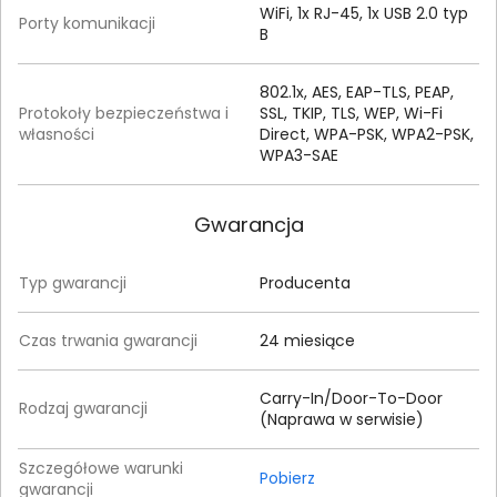
WiFi, 1x RJ-45, 1x USB 2.0 typ
Porty komunikacji
B
802.1x, AES, EAP-TLS, PEAP,
Protokoły bezpieczeństwa i
SSL, TKIP, TLS, WEP, Wi-Fi
własności
Direct, WPA-PSK, WPA2-PSK,
WPA3-SAE
Gwarancja
Typ gwarancji
Producenta
Czas trwania gwarancji
24 miesiące
Carry-In/Door-To-Door
Rodzaj gwarancji
(Naprawa w serwisie)
Szczegółowe warunki
Pobierz
gwarancji