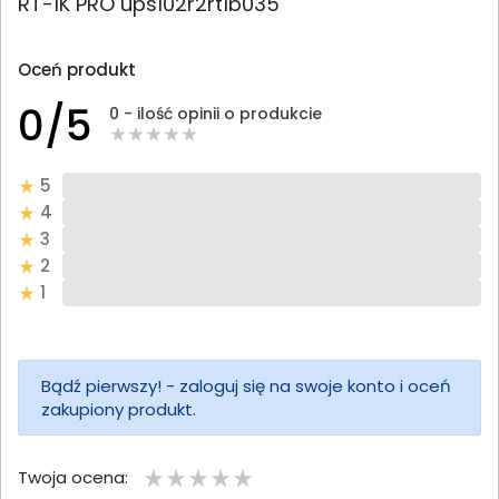
RT-1K PRO ups102r2rt1b035
Oceń produkt
0/5
0 - ilość opinii o produkcie
5
4
3
2
1
Bądź pierwszy! - zaloguj się na swoje konto i oceń
zakupiony produkt.
Twoja ocena: