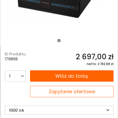
ID Produktu:
2 697,00 zł
179868
netto: 2 192,68 zł
__B2C.PRODUCT.QUANTITY
Włóż do torby
__B2C.PRODUCT.QUANTITY
Zapytanie ofertowe
1000 VA