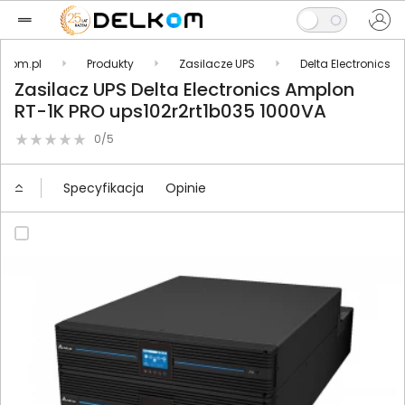
elkom.pl
Produkty
Zasilacze UPS
Delta Electronics
Zasilacz UPS Delta Electronics Amplon
RT-1K PRO ups102r2rt1b035 1000VA
0/5
Specyfikacja
Opinie