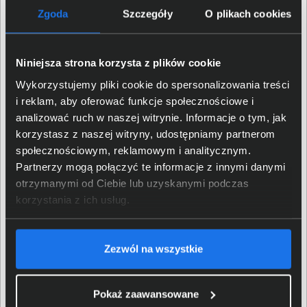
Zgoda
Szczegóły
O plikach cookies
REPO, RS232, Styki
Porty komunikacji
bezpotencjałowe, 1 x USB 2.0
Niniejsza strona korzysta z plików cookie
Właściwości fizyczne
Wykorzystujemy pliki cookie do spersonalizowania treści
i reklam, aby oferować funkcje społecznościowe i
analizować ruch w naszej witrynie. Informacje o tym, jak
Typ obudowy
Compact
korzystasz z naszej witryny, udostępniamy partnerom
społecznościowym, reklamowym i analitycznym.
Rodzaj obudowy
2U
Partnerzy mogą połączyć te informacje z innymi danymi
otrzymanymi od Ciebie lub uzyskanymi podczas
Kolor obudowy
Czarny
korzystania z ich usług.
Waga produktu
12,00 kg
Zezwól na wszystkie
Wysokość (mm)
88
Pokaż zaawansowane
Szerokość (mm)
440