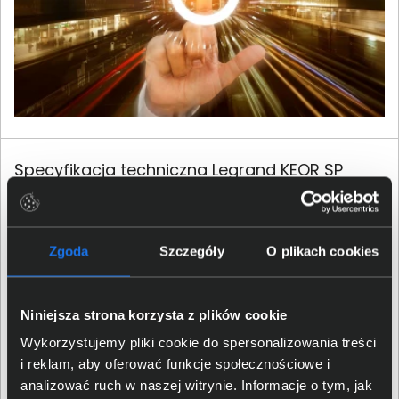
Specyfikacja techniczna Legrand KEOR SP
2000
Produkt
Zgoda
Szczegóły
O plikach cookies
Producent
Legrand
Niniejsza strona korzysta z plików cookie
Rodzina produktu
KEOR
Wykorzystujemy pliki cookie do spersonalizowania treści
i reklam, aby oferować funkcje społecznościowe i
Seria produktu
KEOR SP
analizować ruch w naszej witrynie. Informacje o tym, jak