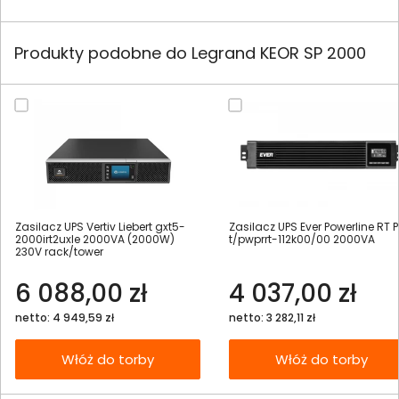
Produkty podobne do Legrand KEOR SP 2000
Zasilacz UPS Vertiv Liebert gxt5-
Zasilacz UPS Ever Powerline RT P
2000irt2uxle 2000VA (2000W)
t/pwprrt-112k00/00 2000VA
230V rack/tower
6 088,00 zł
4 037,00 zł
netto: 4 949,59 zł
netto: 3 282,11 zł
Włóż do torby
Włóż do torby