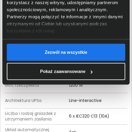
korzystasz z naszej witryny, udostępniamy partnerom
Model produktu
KEOR SP 2000
społecznościowym, reklamowym i analitycznym.
Partnerzy mogą połączyć te informacje z innymi danymi
EAN / GTIN-13
3414971232099
otrzymanymi od Ciebie lub uzyskanymi podczas
korzystania z ich usług.
Klasa produktu
UPS
Zezwól na wszystkie
Zasilanie
Moc pozorna
2000 VA
Pokaż zaawansowane
Moc rzeczywista
1200 W
Architektura UPSa
Line-interactive
Liczba i rodzaj gniazdek z
6 x IEC320 C13 (10A)
utrzymaniem zasilania
Układ automatycznej