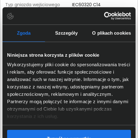
Typ gniazda wejściowego
IEC60320 C14
Liczba i rodzaj gniazdek z
6 x IEC320 C13 (10A)
utrzymaniem zasilania
Zgoda
Szczegóły
O plikach cookies
Układ automatycznej
Tak
regulacji napięcia (AVR)
Sinus podczas pracy na
Tak
Niniejsza strona korzysta z plików cookie
baterii
Wykorzystujemy pliki cookie do spersonalizowania treści
Zakres napięcia
i reklam, aby oferować funkcje społecznościowe i
wejściowego w trybie
230- V
analizować ruch w naszej witrynie. Informacje o tym, jak
podstawowym
korzystasz z naszej witryny, udostępniamy partnerom
Zmienny zakres napięcia
społecznościowym, reklamowym i analitycznym.
166-278V
wejściowego
Partnerzy mogą połączyć te informacje z innymi danymi
otrzymanymi od Ciebie lub uzyskanymi podczas
Komunikacja
korzystania z ich usług.
Porty komunikacji
USB typ B