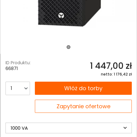
ID Produktu:
1 447,00 zł
66871
netto: 1 176,42 zł
__B2C.PRODUCT.QUANTITY
Włóż do torby
__B2C.PRODUCT.QUANTITY
Zapytanie ofertowe
1000 VA