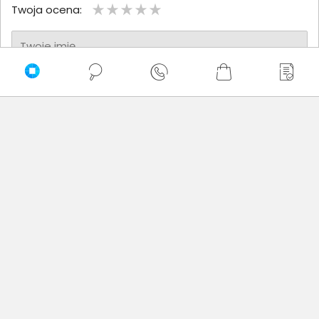
Twoja ocena:
Twoje imię
Twoja opinia
Dodaj opinię
Brak wystawionych opinii
Zaufali nam