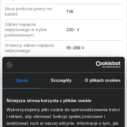
Sinus podczas pracy na
Tak
baterii
Zakres napięcia
wejściowego w trybie
230- V
podstawowym
Zmienny zakres napięcia
115-288 V
wejściowego
Właściwości fizyczne
Zgoda
Szczegóły
O plikach cookies
Typ obudowy
RACK, Tower
Kolor obudowy
Czarny
Niniejsza strona korzysta z plików cookie
Wykorzystujemy pliki cookie do spersonalizowania treści
Waga produktu
21,00 kg
i reklam, aby oferować funkcje społecznościowe i
analizować ruch w naszej witrynie. Informacje o tym, jak
Wysokość (mm)
430