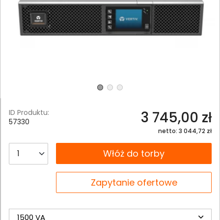
ID Produktu:
3 745,00 zł
57330
netto: 3 044,72 zł
__B2C.PRODUCT.QUANTITY
Włóż do torby
__B2C.PRODUCT.QUANTITY
Zapytanie ofertowe
1500 VA