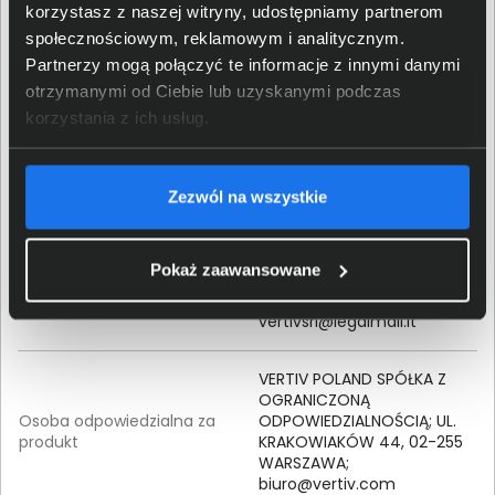
korzystasz z naszej witryny, udostępniamy partnerom
społecznościowym, reklamowym i analitycznym.
Szerokość (mm)
85
Partnerzy mogą połączyć te informacje z innymi danymi
otrzymanymi od Ciebie lub uzyskanymi podczas
Głębokość (mm)
470
korzystania z ich usług.
Szczegóły dotyczące zgodności produktu z
przepisami
Zezwól na wszystkie
Vertiv TM; Piove di Sacco
Pokaż zaawansowane
(PD); Via Leonardo da Vinci
Dane producenta
16/18, Italy;
vertivsrl@legalmail.it
VERTIV POLAND SPÓŁKA Z
OGRANICZONĄ
Osoba odpowiedzialna za
ODPOWIEDZIALNOŚCIĄ; UL.
produkt
KRAKOWIAKÓW 44, 02-255
WARSZAWA;
biuro@vertiv.com