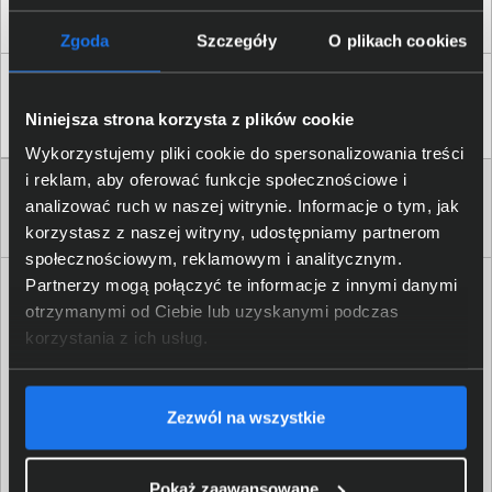
Zaufali nam
Zgoda
Szczegóły
O plikach cookies
Niniejsza strona korzysta z plików cookie
Wykorzystujemy pliki cookie do spersonalizowania treści
i reklam, aby oferować funkcje społecznościowe i
analizować ruch w naszej witrynie. Informacje o tym, jak
korzystasz z naszej witryny, udostępniamy partnerom
społecznościowym, reklamowym i analitycznym.
Partnerzy mogą połączyć te informacje z innymi danymi
Newsletter
otrzymanymi od Ciebie lub uzyskanymi podczas
Nie przegap żadnej promocji!
korzystania z ich usług.
Podaj adres e-mail
Zezwól na wszystkie
Akceptuję
regulamin
sklepu oraz zapoznałem/am się
z
polityką prywatności.
*
* zgoda wymagana
Pokaż zaawansowane