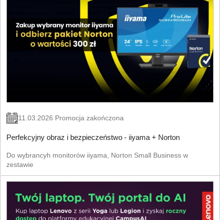
11.03.2026 Promocja zakończona
Perfekcyjny obraz i bezpieczeństwo - iiyama + Norton
Do wybrancyh monitorów iiyama, Norton Small Business w
zestawie