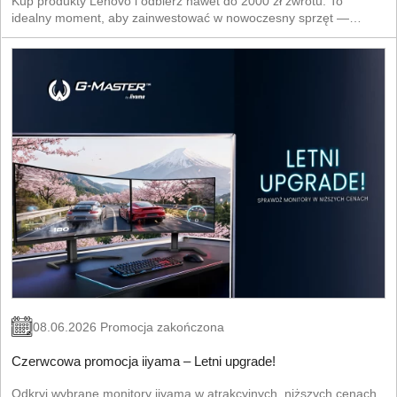
Kup produkty Lenovo i odbierz nawet do 2000 zł zwrotu. To
idealny moment, aby zainwestować w nowoczesny sprzęt —
laptop, komputer lub akcesoria — i jednocześnie zaoszczędzić.
08.06.2026 Promocja zakończona
Czerwcowa promocja iiyama – Letni upgrade!
Odkryj wybrane monitory iiyama w atrakcyjnych, niższych cenach.