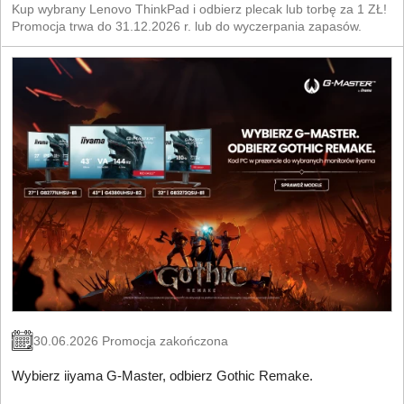
Kup wybrany Lenovo ThinkPad i odbierz plecak lub torbę za 1 ZŁ!
Promocja trwa do 31.12.2026 r. lub do wyczerpania zapasów.
30.06.2026 Promocja zakończona
Wybierz iiyama G-Master, odbierz Gothic Remake.