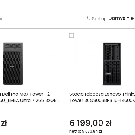
Sortuj
Dodaj do porównania
Dodaj do por
 Dell Pro Max Tower T2
Stacja robocza Lenovo Think
Omówienie
Omówien
Włóż do 
0_EMEA Ultra 7 265 32GB
Tower 30GS00BBPB i5-14600K
torby
 W11Pro
1000SSD Int W11Pro
Specyfikacja techniczna
Specyfikacja t
 zł
6 199,00 zł
netto: 5 039,84 zł