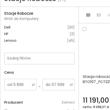
Stacje Robocze
Wróć do Komputery
Dell
[
30
]
HP
[
2
]
Lenovo
[
45
]
Szukaj filtrów
Dodaj do porównania
Cena
Stacja robocza
Omówienie
BTO107_FCT225
-
1000SSD A1000
Specyfikacja techniczna
11 191,00
Producent
Zaznacz
netto: 9 098,37 zł