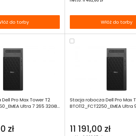
netto: 11 462,60 zł
łóż do torby
Włóż do torby
Dodaj do porównania
Dodaj do por
 Dell Pro Max Tower T2
Stacja robocza Dell Pro Max 
Omówienie
Omówien
Zapytaj o
0_EMEA Ultra 7 265 32GB
BTO112_FCT2250_EMEA Ultra 
dostępność
00 W11Pro
1000SSD W11Pro
Specyfikacja techniczna
Specyfikacja t
0 zł
11 191,00 zł