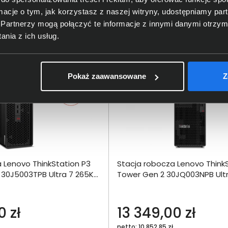
ormacje o tym, jak korzystasz z naszej witryny, udostępniamy p
Partnerzy mogą połączyć te informacje z innymi danymi otrzym
łóż do torby
Włóż do torby
nia z ich usług.
Pokaż zaawansowane
Z
Dodaj do porównania
Dodaj do por
 Lenovo ThinkStation P3
Stacja robocza Lenovo ThinkS
Omówienie
Omówien
Włóż do 
F 30J5003TPB Ultra 7 265K
Tower Gen 2 30JQ003NPB Ultr
torby
RTX A400 W11Pro
32GB 1000SSD RTX 2000 Ada 
Specyfikacja techniczna
Specyfikacja t
0 zł
13 349,00 zł
netto: 10 852,85 zł