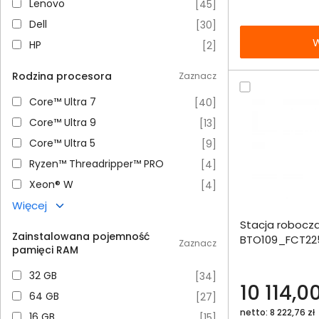
Lenovo
Lenovo
[
45
]
Dell
Dell
[
30
]
W
HP
HP
[
2
]
Rodzina procesora
Zaznacz
Core™ Ultra 7
Core™ Ultra 7
[
40
]
Core™ Ultra 9
Core™ Ultra 9
[
13
]
Core™ Ultra 5
Core™ Ultra 5
[
9
]
Ryzen™ Threadripper™ PRO
Ryzen™ Threadripper™ PRO
[
4
]
Xeon® W
Xeon® W
[
4
]
Więcej
Dodaj do porównania
Stacja robocza
Omówienie
Zainstalowana pojemność
BTO109_FCT225
Zaznacz
pamięci RAM
1000SSD W11Pr
Specyfikacja techniczna
32 GB
32 GB
[
34
]
10 114,00
64 GB
64 GB
[
27
]
netto: 8 222,76 zł
16 GB
16 GB
[
15
]