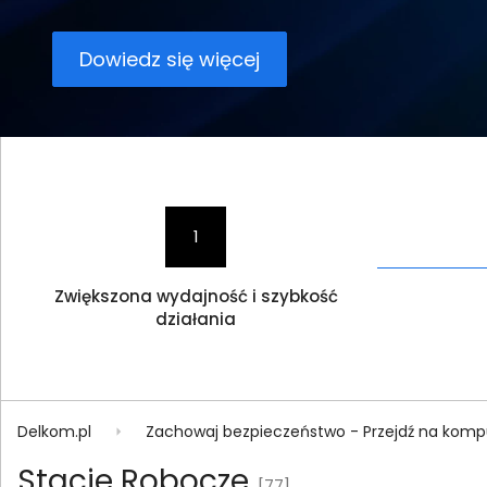
Dowiedz się więcej
1
Zwiększona wydajność i szybkość
działania
Delkom.pl
Zachowaj bezpieczeństwo - Przejdź na komput
Stacje Robocze
[77]