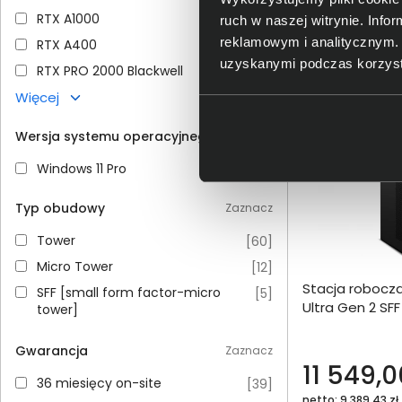
RTX A1000
RTX A1000
[
11
]
ruch w naszej witrynie. Inf
reklamowym i analitycznym. 
RTX A400
RTX A400
[
8
]
W
uzyskanymi podczas korzysta
RTX PRO 2000 Blackwell
RTX PRO 2000 Blackwell
[
4
]
Więcej
Wersja systemu operacyjnego
Zaznacz
Windows 11 Pro
Windows 11 Pro
[
77
]
Typ obudowy
Zaznacz
Tower
Tower
[
60
]
Dodaj do porównania
Micro Tower
Micro Tower
[
12
]
Stacja robocza
SFF [small form factor-micro tower]
SFF [small form factor-micro
[
5
]
Omówienie
Ultra Gen 2 SF
tower]
32GB 1000SSD 
Specyfikacja techniczna
Gwarancja
Zaznacz
11 549,0
36 miesięcy on-site
36 miesięcy on-site
[
39
]
netto: 9 389,43 zł