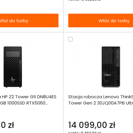
łóż do torby
Włóż do torby
Dodaj do porównania
Dodaj do por
 HP Z2 Tower G1i DN8U4ES
Stacja robocza Lenovo ThinkS
Omówienie
Omówien
Włóż do 
64GB 1000SSD RTX5060
Tower Gen 2 30JQ00A7PB Ultr
torby
32GB 1000SSD RTX PRO 2000 
Specyfikacja techniczna
Specyfikacja t
0 zł
14 099,00 zł