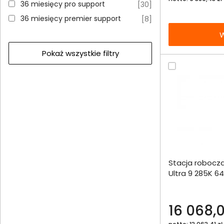
36 miesięcy pro support
36 miesięcy pro support
[
30
]
36 miesięcy premier support
36 miesięcy premier support
[
8
]
W
Pokaż wszystkie filtry
Dodaj do porównania
Stacja robocza
Omówienie
Ultra 9 285K 
W11Pro
Specyfikacja techniczna
16 068,0