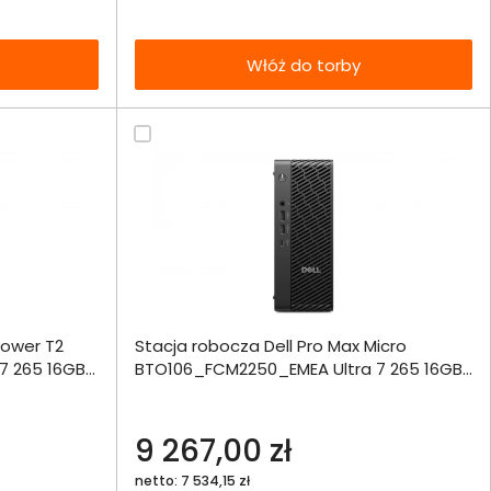
Włóż do torby
ównania
Tower T2
Stacja robocza Dell Pro Max Micro
ie
Włóż do 
7 265 16GB
BTO106_FCM2250_EMEA Ultra 7 265 16GB
torby
1000SSD A1000 W11Pro
echniczna
9 267,00 zł
netto: 7 534,15 zł