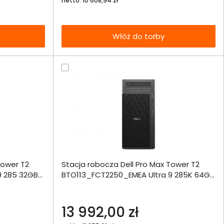
netto: 10 608,94 zł
Włóż do torby
ównania
Tower T2
Stacja robocza Dell Pro Max Tower T2
ie
Zapytaj o
9 285 32GB
BTO113_FCT2250_EMEA Ultra 9 285K 64GB
dostępność
1000SSD 1500W W11Pro
echniczna
13 992,00 zł