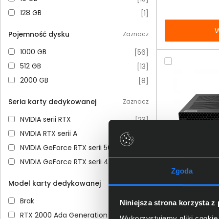
128 GB
128 GB
[
1
]
W
Pojemność dysku
Zaznacz
1000 GB
1000 GB
[
56
]
512 GB
512 GB
[
13
]
2000 GB
2000 GB
[
8
]
Seria karty dedykowanej
Zaznacz
NVIDIA serii RTX
NVIDIA serii RTX
[
23
]
NVIDIA RTX serii A
NVIDIA RTX serii A
[
17
]
Dodaj do porównania
NVIDIA GeForce RTX serii 5000
NVIDIA GeForce RTX serii 5000
[
6
]
Stacja robocza
Omówienie
NVIDIA GeForce RTX serii 4000
NVIDIA GeForce RTX serii 4000
[
5
]
Tiny Gen 2 30K
Zgoda
512SSD Int W11
Specyfikacja techniczna
Model karty dedykowanej
Zaznacz
6 299,00
Brak
Brak
[
26
]
Niniejsza strona korzysta z
RTX 2000 Ada Generation
RTX 2000 Ada Generation
[
11
]
netto: 5 121,14 zł
Wykorzystujemy pliki cookie 