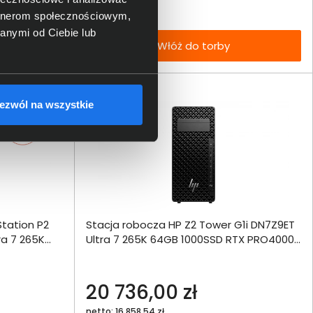
artnerom społecznościowym,
anymi od Ciebie lub
Włóż do torby
ezwól na wszystkie
ównania
tation P2
Stacja robocza HP Z2 Tower G1i DN7Z9ET
ie
Włóż do 
a 7 265K
Ultra 7 265K 64GB 1000SSD RTX PRO4000
torby
W11Pro
W11Pro
echniczna
20 736,00 zł
netto: 16 858,54 zł