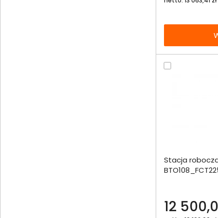
netto: 13 063,41 zł
W
Dodaj do porównania
Stacja robocza
Omówienie
BTO108_FCT225
1000SSD RTX20
Specyfikacja techniczna
12 500,0