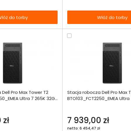
łóż do torby
Włóż do torby
Dodaj do porównania
Dodaj do por
 Dell Pro Max Tower T2
Stacja robocza Dell Pro Max 
Omówienie
Omówien
Włóż do 
0_EMEA Ultra 7 265K 32GB
BTO103_FCT2250_EMEA Ultra 
torby
o
512SSD W11Pro
Specyfikacja techniczna
Specyfikacja t
 zł
7 939,00 zł
netto: 6 454,47 zł