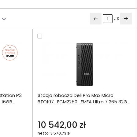
z
3
ównania
Station P3
Stacja robocza Dell Pro Max Micro
ie
Włóż do 
 16GB
BTO107_FCM2250_EMEA Ultra 7 265 32GB
torby
1000SSD A1000 W11Pro
echniczna
10 542,00 zł
netto: 8 570,73 zł