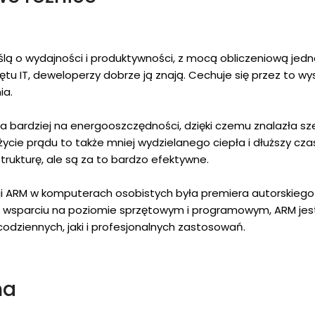
lą o wydajności i produktywności, z mocą obliczeniową jednos
zętu IT, deweloperzy dobrze ją znają. Cechuje się przez to wy
ia.
a bardziej na energooszczędności, dzięki czemu znalazła sz
ycie prądu to także mniej wydzielanego ciepła i dłuższy cza
rukturę, ale są za to bardzo efektywne.
RM w komputerach osobistych była premiera autorskiego p
 wsparciu na poziomie sprzętowym i programowym, ARM jest
odziennych, jaki i profesjonalnych zastosowań.
na