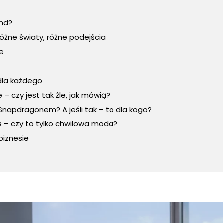
end?
óżne światy, różne podejścia
ce
 dla każdego
– czy jest tak źle, jak mówią?
Snapdragonem? A jeśli tak – to dla kogo?
 – czy to tylko chwilowa moda?
iznesie