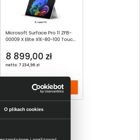
Microsoft Surface Pro 11 ZFB-
00009 X Elite X1E-80-100 Touch
13" OLED 120Hz 16GB 512SSD
Adreno 5G W11Pro Platynowy
8 899,00 zł
netto: 7 234,96 zł
Włóż do torby
O plikach cookies
ołecznościowe i analizować