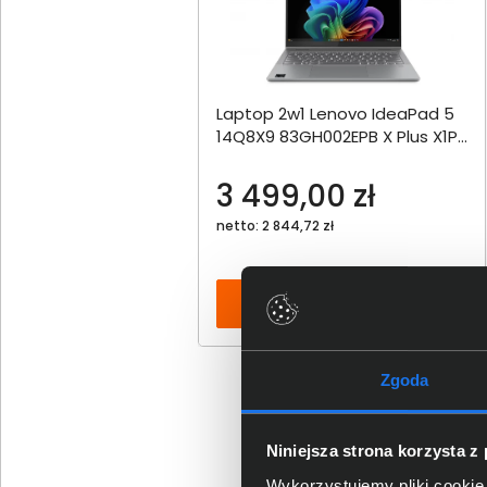
Laptop 2w1 Lenovo IdeaPad 5
14Q8X9 83GH002EPB X Plus X1P-
42-100 Touch 14" WUXGA OLED
16GB 1000SSD W11 ARM
3 499,00 zł
netto: 2 844,72 zł
Włóż do torby
Zgoda
Niniejsza strona korzysta z
Wykorzystujemy pliki cookie 