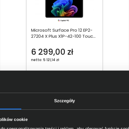
Microsoft Surface Pro 12 EP2-
27204 X Plus X1P-42-100 Touch
12" 90Hz 16GB 512GB Int W11Pro
Platynowy
6 299,00 zł
netto: 5 121,14 zł
Włóż do torby
Szczegóły
Sprawdź wszystkie
 plików cookie
do spersonalizowania treści i reklam, aby oferować funkcje sp