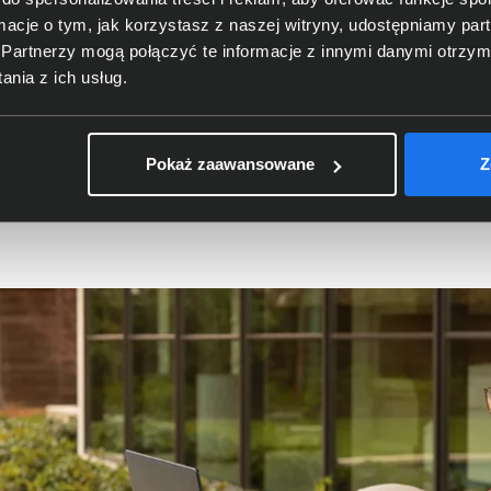
ormacje o tym, jak korzystasz z naszej witryny, udostępniamy p
/AMD – różne światy, różne pode
Partnerzy mogą połączyć te informacje z innymi danymi otrzym
nia z ich usług.
 Qualcomm Snapdragon, a tymi od Intela, czy AMD leży w ic
Pokaż zaawansowane
Z
; oryginalnie Acorn RISC Machine), znanej głównie z urządze
a od dekad napędza głównie pecety oraz laptopy.