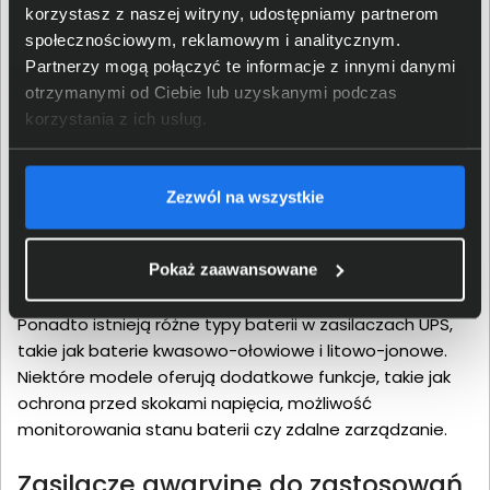
awaryjny UPS?
korzystasz z naszej witryny, udostępniamy partnerom
społecznościowym, reklamowym i analitycznym.
Wybór odpowiedniego zasilacza UPS zależy od kilku
Partnerzy mogą połączyć te informacje z innymi danymi
kluczowych czynników. Na pierwszy plan wysuwa się ich
otrzymanymi od Ciebie lub uzyskanymi podczas
pojemność (moc). Zasilacz UPS o odpowiedniej mocy,
korzystania z ich usług.
bezpiecznie zasili wszystkie podłączone urządzenia.
Ważne jest uwzględnienie sumarycznego poboru mocy
przez urządzenia, które podłączono do zasilacza. UPS
Zezwól na wszystkie
mają różne czasy działania na baterii. Odpowiedni
model zapewni wystarczający czas na bezpieczne
Pokaż zaawansowane
zamknięcie systemu operacyjnego lub dłuższą pracę w
przypadku długotrwałych przerw w dostawie prądu.
Ponadto istnieją różne typy baterii w zasilaczach UPS,
takie jak baterie kwasowo-ołowiowe i litowo-jonowe.
Niektóre modele oferują dodatkowe funkcje, takie jak
ochrona przed skokami napięcia, możliwość
monitorowania stanu baterii czy zdalne zarządzanie.
Zasilacze awaryjne do zastosowań