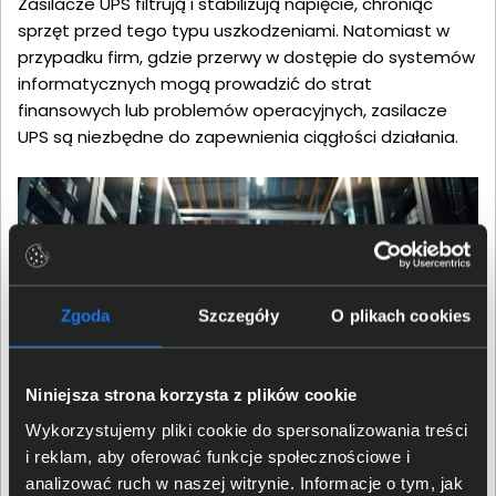
Zasilacze UPS filtrują i stabilizują napięcie, chroniąc
sprzęt przed tego typu uszkodzeniami. Natomiast w
przypadku firm, gdzie przerwy w dostępie do systemów
informatycznych mogą prowadzić do strat
finansowych lub problemów operacyjnych, zasilacze
UPS są niezbędne do zapewnienia ciągłości działania.
Zgoda
Szczegóły
O plikach cookies
Niniejsza strona korzysta z plików cookie
Wykorzystujemy pliki cookie do spersonalizowania treści
i reklam, aby oferować funkcje społecznościowe i
Jak wybrać odpowiedni zasilacz
analizować ruch w naszej witrynie. Informacje o tym, jak