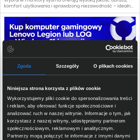
Wybrane monitory iiyama oferują wysoką jakość obrazu,
komfort użytkowania i sprawdzoną niezawodność – idealne
rozwiązanie na nowy sezon. Postaw na technologię, która
robi różnicę od pierwszego spojrzenia.
Zgoda
Szczegóły
O plikach cookies
Niniejsza strona korzysta z plików cookie
Wykorzystujemy pliki cookie do spersonalizowania treści
i reklam, aby oferować funkcje społecznościowe i
analizować ruch w naszej witrynie. Informacje o tym, jak
04.05.2026 Promocja zakończona
korzystasz z naszej witryny, udostępniamy partnerom
Kup komputer gamingowy Lenovo Legion lub LOQ z
społecznościowym, reklamowym i analitycznym.
Windows 11 i zgarnij kontroler Xbox.
Partnerzy mogą połączyć te informacje z innymi danymi