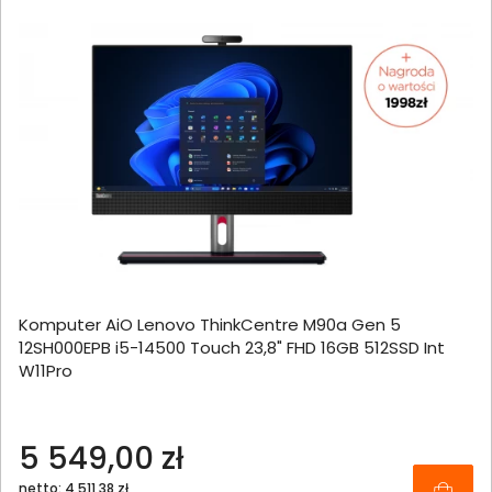
Komputer AiO Lenovo ThinkCentre M90a Gen 5
12SH000EPB i5-14500 Touch 23,8" FHD 16GB 512SSD Int
W11Pro
5 549,00 zł
netto: 4 511,38 zł