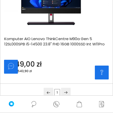
Komputer AiO Lenovo ThinkCentre M90a Gen 5
12SL000SPB i5-14500 23.8" FHD 16GB 1000SSD Int W11Pro
8 049,00 zł
netto: 6 543,90 zł
1
Ranking komputerów All-in-One Lenovo