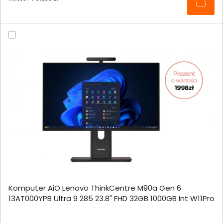
Komputer AiO Lenovo ThinkCentre M90a Gen 6
13AT000YPB Ultra 9 285 23.8" FHD 32GB 1000GB Int W11Pro