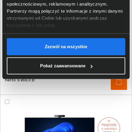
społecznościowym, reklamowym i analitycznym.
Partnerzy mogą połączyć te informacje z innymi danymi
otrzymanymi od Ciebie lub uzyskanymi podczas
korzystania z ich usług.
Komputer AiO Lenovo ThinkCentre M90a Gen 5
12SL000GPB i5-14500 Touch 23.8" FHD 16GB 1000SSD Int
Zezwól na wszystkie
W11Pro
Pokaż zaawansowane
8 449,00 zł
netto: 6 869,11 zł