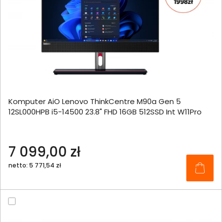
Komputer AiO Lenovo ThinkCentre M90a Gen 5
12SL000HPB i5-14500 23.8" FHD 16GB 512SSD Int W11Pro
7 099,00 zł
netto: 5 771,54 zł