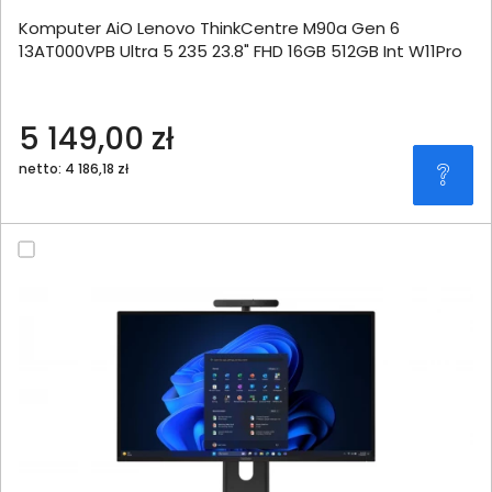
Komputer AiO Lenovo ThinkCentre M90a Gen 6
13AT000VPB Ultra 5 235 23.8" FHD 16GB 512GB Int W11Pro
5 149,00 zł
netto: 4 186,18 zł