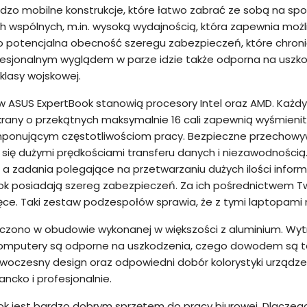
rdzo mobilne konstrukcje, które łatwo zabrać ze sobą na spot
 wspólnych, m.in. wysoką wydajnością, która zapewnia moż
to potencjalna obecność szeregu zabezpieczeń, które chron
ofesjonalnym wyglądem w parze idzie także odporna na usz
klasy wojskowej.
w ASUS ExpertBook stanowią procesory Intel oraz AMD. Każ
krany o przekątnych maksymalnie 16 cali zapewnią wyśmieni
imponującym częstotliwościom pracy. Bezpieczne przechowyw
 się dużymi prędkościami transferu danych i niezawodnością.
 a zadania polegające na przetwarzaniu dużych ilości info
k posiadają szereg zabezpieczeń. Za ich pośrednictwem Tw
ęce. Taki zestaw podzespołów sprawia, że z tymi laptopami
czono w obudowie wykonanej w większości z aluminium. Wy
komputery są odporne na uszkodzenia, czego dowodem są tes
owoczesny design oraz odpowiedni dobór kolorystyki urządz
ncko i profesjonalnie.
k jest bardzo dobrym sprzętem do pracy biurowej. Dlaczego?