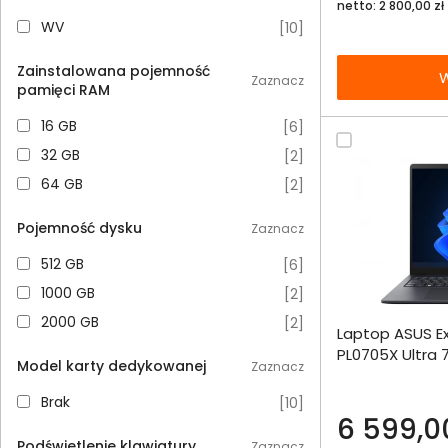
netto: 2 800,00 zł
WV
WV
[
10
]
Zainstalowana pojemność
W
Zaznacz
pamięci RAM
16 GB
16 GB
[
6
]
32 GB
32 GB
[
2
]
64 GB
64 GB
[
2
]
Pojemność dysku
Zaznacz
512 GB
512 GB
[
6
]
1000 GB
1000 GB
[
2
]
Dodaj do porównania
2000 GB
2000 GB
[
2
]
Laptop ASUS E
Omówienie
PL0705X Ultra
Model karty dedykowanej
Zaznacz
2000SSD W11Pr
Specyfikacja techniczna
Brak
Brak
[
10
]
6 599,00
Podświetlenie klawiatury
Zaznacz