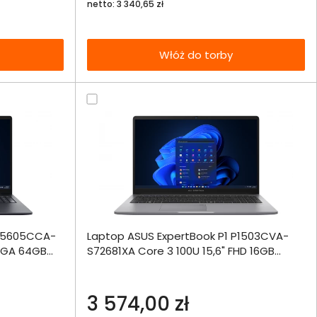
netto: 3 340,65 zł
Włóż do torby
ównania
 B5605CCA-
Laptop ASUS ExpertBook P1 P1503CVA-
ie
Włóż do 
QXGA 64GB
S72681XA Core 3 100U 15,6" FHD 16GB
torby
512SSD W11Pro
echniczna
3 574,00 zł