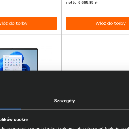
netto: 6 665,85 zł
łóż do torby
Włóż do torby
xpertBook BM1
Włóż do 
Szczegóły
744W Ryzen 5 150 15,6"
torby
D W11
 plików cookie
zł
do spersonalizowania treści i reklam, aby oferować funkcje sp