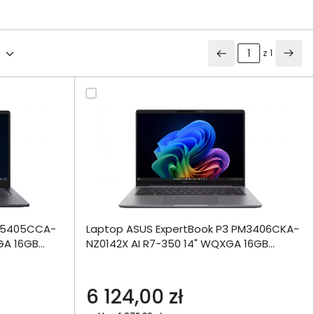
z
1
ównania
 B5405CCA-
Laptop ASUS ExpertBook P3 PM3406CKA-
ie
Włóż do 
XGA 16GB
NZ0142X AI R7-350 14" WQXGA 16GB
torby
512SSD W11Pro
echniczna
6 124,00 zł