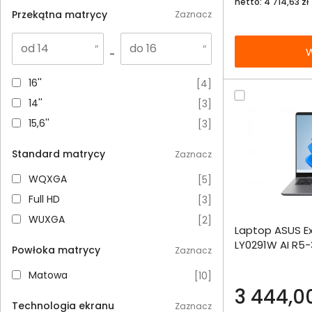
netto: 4 714,63 zł
Przekątna matrycy
Zaznacz
W
-
16''
16''
[
4
]
14''
14''
[
3
]
15,6''
15,6''
[
3
]
Standard matrycy
Zaznacz
WQXGA
WQXGA
[
5
]
Full HD
Full HD
[
3
]
Dodaj do porównania
WUXGA
WUXGA
[
2
]
Laptop ASUS E
Omówienie
LY0291W AI R5
Powłoka matrycy
Zaznacz
512SSD W11
Specyfikacja techniczna
Matowa
Matowa
[
10
]
3 444,00
Technologia ekranu
Zaznacz