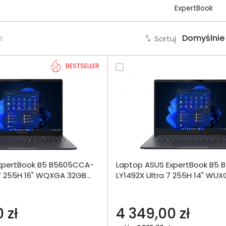
ExpertBook
Sortuj
BESTSELLER
Dodaj do porównania
Dodaj do por
xpertBook B5 B5605CCA-
Laptop ASUS ExpertBook B5
Omówienie
Omówien
Włóż do 
 7 255H 16" WQXGA 32GB
LY1492X Ultra 7 255H 14" WU
torby
o
512SSD W11Pro
Specyfikacja techniczna
Specyfikacja t
 zł
4 349,00 zł