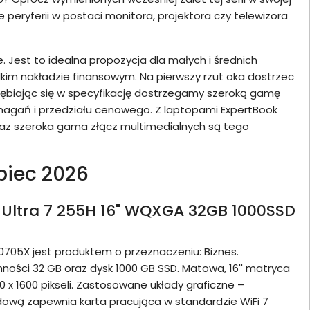
peryferii w postaci monitora, projektora czy telewizora
. Jest to idealna propozycja dla małych i średnich
elkim nakładzie finansowym. Na pierwszy rzut oka dostrzec
łębiając się w specyfikację dostrzegamy szeroką gamę
magań i przedziału cenowego. Z laptopami ExpertBook
raz szeroka gama złącz multimedialnych są tego
piec 2026
 Ultra 7 255H 16" WQXGA 32GB 1000SSD
05X jest produktem o przeznaczeniu: Biznes.
ości 32 GB oraz dysk 1000 GB SSD. Matowa, 16'' matryca
x 1600 pikseli. Zastosowane układy graficzne –
dową zapewnia karta pracująca w standardzie WiFi 7