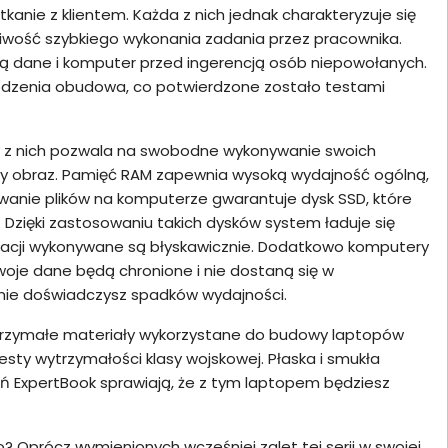
kanie z klientem. Każda z nich jednak charakteryzuje się
liwość szybkiego wykonania zadania przez pracownika.
ią dane i komputer przed ingerencją osób niepowołanych.
kodzenia obudowa, co potwierdzone zostało testami
dy z nich pozwala na swobodne wykonywanie swoich
ty obraz. Pamięć RAM zapewnia wysoką wydajność ogólną,
anie plików na komputerze gwarantuje dysk SSD, które
 Dzięki zastosowaniu takich dysków system ładuje się
rmacji wykonywane są błyskawicznie. Dodatkowo komputery
oje dane będą chronione i nie dostaną się w
 nie doświadczysz spadków wydajności.
trzymałe materiały wykorzystane do budowy laptopów
ty wytrzymałości klasy wojskowej. Płaska i smukła
eń ExpertBook sprawiają, że z tym laptopem będziesz
 Oprócz wymienionych wcześniej zalet tej serii w swojej