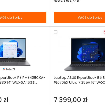
netto: 3 535,77 zł
łóż do torby
Włóż do torby
Dodaj do porównania
Dodaj do por
xpertBook P3 PM3406CKA-
Laptop ASUS ExpertBook B5
Omówienie
Omówien
Włóż do 
-330 14" WUXGA 16GB
PL0705X Ultra 7 255H 16" W
torby
1000SSD W11Pro
Specyfikacja techniczna
Specyfikacja t
 zł
7 399,00 zł