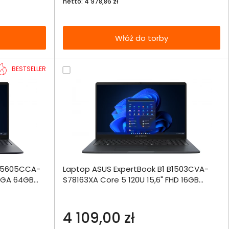
netto: 4 978,86 zł
Włóż do torby
BESTSELLER
ównania
 B5605CCA-
Laptop ASUS ExpertBook B1 B1503CVA-
ie
Włóż do 
QXGA 64GB
S78163XA Core 5 120U 15,6" FHD 16GB
torby
512SSD W11Pro
echniczna
4 109,00 zł