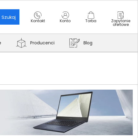
Szukaj
Kontakt
Konto
Torba
Zapytanie
ofertowe
e
Producenci
Blog