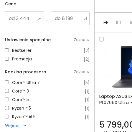
Cena
-
Ustawienia specjalne
Zaznacz
Bestseller
Bestseller
[
2
]
Promocja
Promocja
[
2
]
Rodzina procesora
Zaznacz
Core™ Ultra 7
Core™ Ultra 7
[
5
]
Dodaj do porównania
Core™ 3
Core™ 3
[
1
]
Laptop ASUS E
Omówienie
Core™ 5
Core™ 5
[
1
]
PL0705X Ultra
Ryzen™ 5
Ryzen™ 5
[
1
]
1000SSD W11Pr
Specyfikacja techniczna
Ryzen™ AI 5
Ryzen™ AI 5
[
1
]
5 799,00
Więcej