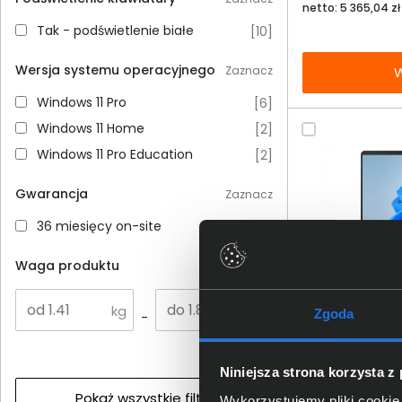
netto: 5 365,04 zł
Tak - podświetlenie białe
Tak - podświetlenie białe
[
10
]
Wersja systemu operacyjnego
Zaznacz
W
Windows 11 Pro
Windows 11 Pro
[
6
]
Windows 11 Home
Windows 11 Home
[
2
]
Windows 11 Pro Education
Windows 11 Pro Education
[
2
]
Gwarancja
Zaznacz
36 miesięcy on-site
36 miesięcy on-site
[
10
]
Waga produktu
Dodaj do porównania
Laptop ASUS E
Omówienie
Zgoda
-
BM1503CDA-S71
FHD 16GB 512SS
Specyfikacja techniczna
Niniejsza strona korzysta z
4 211,00 
Pokaż wszystkie filtry
Wykorzystujemy pliki cookie 