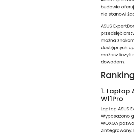
budowie oferuj
nie stanowi ż
ASUS ExpertBoo
przedsiębiorst
można znakomit
dostępnych opc
możesz liczyć 
dowodem.
Ranking
1. Laptop
W11Pro
Laptop ASUS E
Wyposażono go 
WQXGA pozwala 
Zintegrowany: 