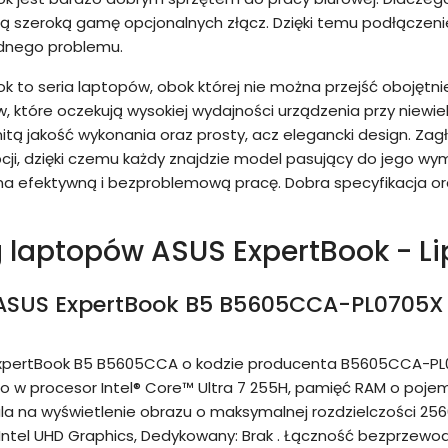
ą szeroką gamę opcjonalnych złącz. Dzięki temu podłączenie 
adnego problemu.
k to seria laptopów, obok której nie można przejść obojętnie
w, które oczekują wysokiej wydajności urządzenia przy niewi
ą jakość wykonania oraz prosty, acz elegancki design. Zag
ji, dzięki czemu każdy znajdzie model pasujący do jego wy
na efektywną i bezproblemową pracę. Dobra specyfikacja o
 laptopów ASUS ExpertBook - Li
 ASUS ExpertBook B5 B5605CCA-PL0705X
xpertBook B5 B5605CCA o kodzie producenta B5605CCA-PL07
w procesor Intel® Core™ Ultra 7 255H, pamięć RAM o pojemn
na wyświetlenie obrazu o maksymalnej rozdzielczości 2560 
Intel UHD Graphics, Dedykowany: Brak . Łączność bezprzewo