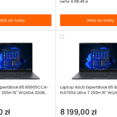
netto: 6 015,45 zł
łóż do torby
Włóż do torby
Dodaj do porównania
Dodaj do por
xpertBook B5 B5605CCA-
Laptop ASUS ExpertBook B5
Omówienie
Omówien
Włóż do 
 7 255H 16" WQXGA 32GB
PL0705X Ultra 7 255H 16" W
torby
o
2000SSD W11Pro
Specyfikacja techniczna
Specyfikacja t
 zł
8 199,00 zł