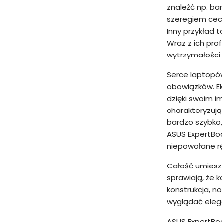
znaleźć np. ba
szeregiem cech
Inny przykład 
Wraz z ich pr
wytrzymałości 
Serce laptopó
obowiązków. E
dzięki swoim 
charakteryzują
bardzo szybko,
ASUS ExpertBoo
niepowołane r
Całość umiesz
sprawiają, że 
konstrukcja, n
wyglądać elega
ASUS ExpertBoo