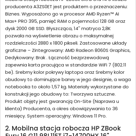
producenta A3ZS0ET jest produktem o przeznaczeniu:
Biznes. Wyposażono go w procesor AMD Ryzen™ AI
Max+ PRO 395, pamięć RAM o pojemności 128 GB oraz
dysk 2000 GB SSD. Błyszcząca, 14'' matryca 2,8K
pozwala na wyświetlenie obrazu o maksymalnej
rozdzielczości 2880 x 1800 pikseli. Zastosowane układy
graficzne – Zintegrowany: AMD Radeon 8060S Graphics,
Dedykowany: Brak . Łączność bezprzewodową
zapewnia karta pracująca w standardzie WiFi 7 (802.11
be). Srebrny kolor pokrywy laptopa oraz Srebrny kolor
obudowy to dominujące barwy w jego designie, a waga
notebooka to około 1,57 kg. Materiały wykorzystane do
konstrukcji jego obudowy to: Tworzywa sztuczne.
Produkt objęty jest gwarancją On-Site (Naprawa u
klienta) Producenta, a okres obowiązywania to 36
miesięcy. System operacyjny: Windows 11 Pro.
2. Mobilna stacja robocza HP ZBook
Fury 16 G11 98L11ET i7-14700HX 16"