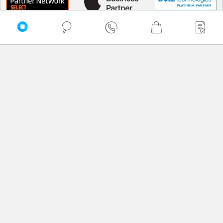
Sortuj
Domyślnie
Najtańsze
Najdroższe
A -> Z
Z -> A
PRZEWIŃ DO GÓRY