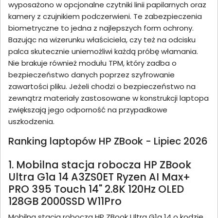
wyposażono w opcjonalne czytniki linii papilarnych oraz
kamery z czujnikiem podczerwieni. Te zabezpieczenia
biometryczne to jedna z najlepszych form ochrony.
Bazując na wizerunku właściciela, czy też na odcisku
palca skutecznie uniemożliwi każdą próbę włamania.
Nie brakuje również modułu TPM, który zadba o
bezpieczeństwo danych poprzez szyfrowanie
zawartości pliku. Jeżeli chodzi o bezpieczeństwo na
zewnątrz materiały zastosowane w konstrukcji laptopa
zwiększają jego odporność na przypadkowe
uszkodzenia.
Ranking laptopów HP ZBook - Lipiec 2026
1. Mobilna stacja robocza HP ZBook
Ultra G1a 14 A3ZS0ET Ryzen AI Max+
PRO 395 Touch 14" 2.8K 120Hz OLED
128GB 2000SSD W11Pro
Mobilna stacja robocza HP ZBook Ultra G1a 14 o kodzie