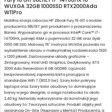
WUXGA 32GB 1000SSD RTX2000Ada
W11Pro
Mobilna stacja robocza HP ZBook Fury 16 G11 o kodzie
producenta 98L11ET jest produktem o przeznaczeniu:
Biznes. Wyposażono go w procesor Intel® Core™ i7-
14700HX, pamięć RAM o pojemności 32 GB oraz dysk
1000 GB SSD. Matowa, 16'' matryca WUXGA pozwala na
wyświetlenie obrazu o maksymalnej rozdzielczości 1920
x 1200 pikseli. Zastosowane układy graficzne –
Zintegrowany: Intel UHD Graphics, Dedykowany: RTX
2000 Ada Generation 8 GB GDDR6. Łączność
bezprzewodową zapewnia karta pracująca w
standardzie WiFi 7 (802.11 be). Szary kolor pokrywy
laptopa oraz Szary kolor obudowy to dominujące
barwy w jego designie, a waga notebooka to około
2,40 kg. Materiały wykorzystane do konstrukcji jego
obudowy to: Tworzywa sztuczne. Produkt objęty jest
gwarancją On-Site (Naprawa u klienta) Producenta, a