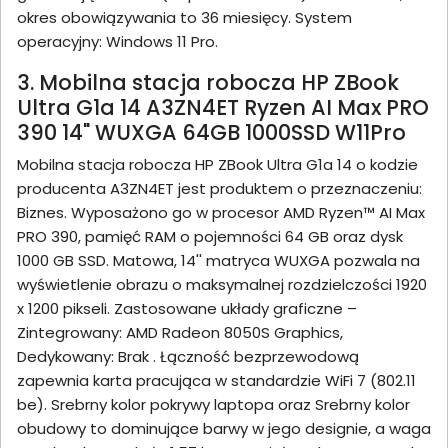
okres obowiązywania to 36 miesięcy. System
operacyjny: Windows 11 Pro.
3. Mobilna stacja robocza HP ZBook
Ultra G1a 14 A3ZN4ET Ryzen AI Max PRO
390 14" WUXGA 64GB 1000SSD W11Pro
Mobilna stacja robocza HP ZBook Ultra G1a 14 o kodzie
producenta A3ZN4ET jest produktem o przeznaczeniu:
Biznes. Wyposażono go w procesor AMD Ryzen™ AI Max
PRO 390, pamięć RAM o pojemności 64 GB oraz dysk
1000 GB SSD. Matowa, 14'' matryca WUXGA pozwala na
wyświetlenie obrazu o maksymalnej rozdzielczości 1920
x 1200 pikseli. Zastosowane układy graficzne –
Zintegrowany: AMD Radeon 8050S Graphics,
Dedykowany: Brak . Łączność bezprzewodową
zapewnia karta pracująca w standardzie WiFi 7 (802.11
be). Srebrny kolor pokrywy laptopa oraz Srebrny kolor
obudowy to dominujące barwy w jego designie, a waga