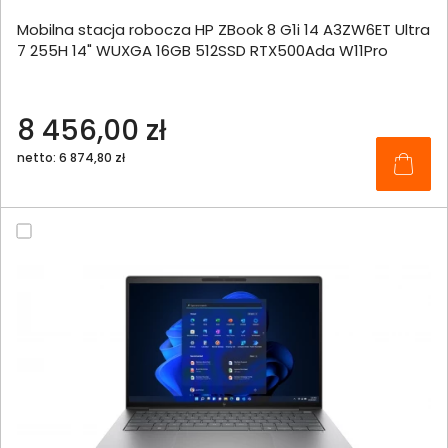
Mobilna stacja robocza HP ZBook 8 G1i 14 A3ZW6ET Ultra
7 255H 14" WUXGA 16GB 512SSD RTX500Ada W11Pro
8 456,00 zł
netto: 6 874,80 zł