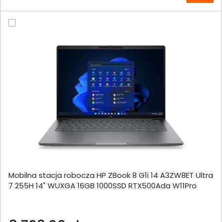
Mobilna stacja robocza HP ZBook 8 G1i 14 A3ZW8ET Ultra
7 255H 14" WUXGA 16GB 1000SSD RTX500Ada W11Pro