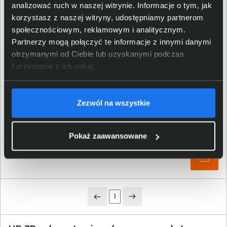
analizować ruch w naszej witrynie. Informacje o tym, jak
korzystasz z naszej witryny, udostępniamy partnerom
społecznościowym, reklamowym i analitycznym.
Partnerzy mogą połączyć te informacje z innymi danymi
otrzymanymi od Ciebie lub uzyskanymi podczas
korzystania z ich usług.
Mobilna stacja robocza HP ZBook Fury 18 G1i 98L96ET
Ultra 7 265HX 18" WQXGA 165Hz 32GB 1000SSD RTX Pro
3000 W11Pro
Zezwól na wszystkie
17 111,00 zł
Pokaż zaawansowane
netto: 13 911,38 zł
1