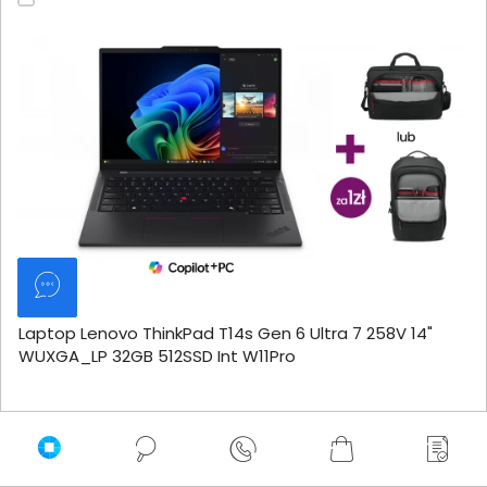
Laptop Lenovo ThinkPad T14s Gen 6 Ultra 7 258V 14"
WUXGA_LP 32GB 512SSD Int W11Pro
8 999,00 zł
netto: 7 316,26 zł