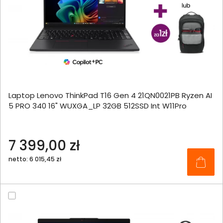
Laptop Lenovo ThinkPad T16 Gen 4 21QN0021PB Ryzen AI
5 PRO 340 16" WUXGA_LP 32GB 512SSD Int W11Pro
7 399,00 zł
netto: 6 015,45 zł