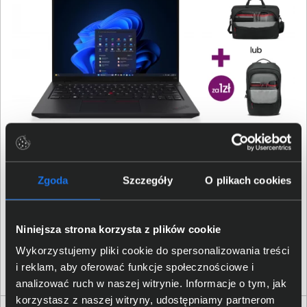
Laptop Lenovo ThinkPad L14 Gen 6 AMD 21SE0029PB
Zgoda
Szczegóły
O plikach cookies
Ryzen AI 7 PRO 350 14" WUXGA 32GB 1000SSD Int W11Pro
Niniejsza strona korzysta z plików cookie
7 049,00 zł
Wykorzystujemy pliki cookie do spersonalizowania treści
netto: 5 730,89 zł
i reklam, aby oferować funkcje społecznościowe i
analizować ruch w naszej witrynie. Informacje o tym, jak
korzystasz z naszej witryny, udostępniamy partnerom