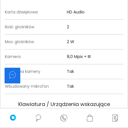
Karta dźwiękowa
HD Audio
Ilość głośników
2
Moc głośników
2 W
Kamera
8,0 Mpix + IR
Przesłona kamery
Tak
Wbudowany mikrofon
Tak
Klawiatura / Urządzenia wskazujące
Układ klawiatury
Qwerty (International)