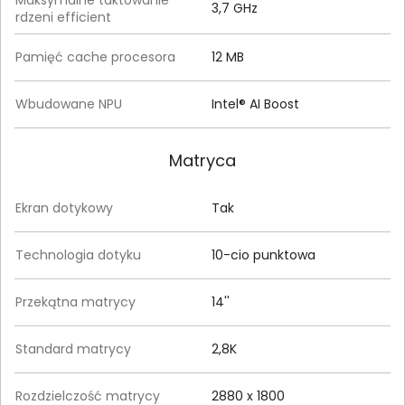
3,7 GHz
rdzeni efficient
Pamięć cache procesora
12 MB
Wbudowane NPU
Intel® AI Boost
Matryca
Ekran dotykowy
Tak
Technologia dotyku
10-cio punktowa
Przekątna matrycy
14''
Standard matrycy
2,8K
Rozdzielczość matrycy
2880 x 1800