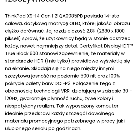
ThinkPad X9-14 Gen 1 21QA0085PB posiada 14-sto
calową, dotykową matrycę OLED, której jakości obrazu
ciężko dorównać. Jej rozdzielczość 2.8K (2880 x 1800
pikseli) sprawi, że użytkownicy będą w stanie dostrzec
każdy, nawet najmniejszy detal. Certyfikat DisplayHDR™
True Black 600 stanowi zapewnienie, że materiały w
standardzie HDR (i nie tylko) prawidłowo wyświetlą się
na ekranie. Składają się na niego między innymi
szczytowa jasność na poziomie 500 nit oraz 100%
pokrycie palety barw DCI-P3. Połączenie tego z
obecnością technologii VRR, działającą w zakresie 30 -
120Hz, gwarantuje płynność ruchu, żywe kolory i
niespotykany realizm. Tak wyposażony komputer
idealnie przedstawi każdy szczegół dowolnego
materiału promocyjnego potrzebnego w pracy, jak i
ulubionego serialu po godzinach.