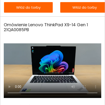
Włóż do torby
Włóż do torby
Omówienie Lenovo ThinkPad X9-14 Gen 1
21QA0085PB