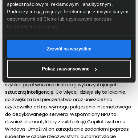
społecznościowym, reklamowym i analitycznym.
Partnerzy mogą połączyć te informacje z innymi danymi
Więcej niż tylko wydajność
otrzymanymi od Ciebie lub uzyskanymi podczas
korzystania z ich usług.
Obecność w komputerze procesora Intel® Core™ Ultra
7 258V oznacza nie tylko wysoką wydajność w różnego
rodzaju zadaniach. To również wsparcie dla
Zezwól na wszystkie
nowoczesnych technologii, pozwalających na np.
umieszczenie w komputerze dwóch portów
Pokaż zaawansowane
Thunderbolt™ 4, zgodnych z standardem USB4®.
Obecność jednostki NPU Intel® AI Boost zapewnia
szybkie przetworzenie instrukcji wykorzystujących
sztuczną inteligencję. Co więcej, dzieje się to lokalnie,
co zwiększa bezpieczeństwo oraz uniezależnia
użytkownika od np. wymogu połączenia internetowego
do dedykowanego serwera. Wspomniany NPU to
również element, który zasili funkcję Copilot systemu
Windows. Umożliwi on zarządzanie zadaniami poprzez
sugestie w czasie rzeczywistym, automatyzację