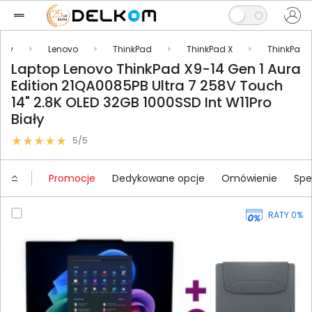
opy
Lenovo
ThinkPad
ThinkPad X
ThinkPad 
Laptop Lenovo ThinkPad X9-14 Gen 1 Aura
Edition 21QA0085PB Ultra 7 258V Touch
14" 2.8K OLED 32GB 1000SSD Int W11Pro
Biały
5/5
Promocje
Dedykowane opcje
Omówienie
Spe
RATY 0%