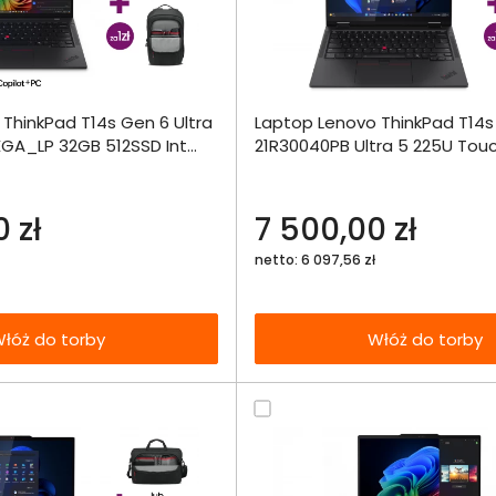
Dodaj do porównania
Dodaj do por
ThinkPad T14s Gen 6 Ultra
Laptop Lenovo ThinkPad T14s 
Omówienie
Omówien
Włóż do 
XGA_LP 32GB 512SSD Int
21R30040PB Ultra 5 225U Touc
torby
WUXGA 16GB 512SSD Int W11Pr
Specyfikacja techniczna
Specyfikacja t
 zł
7 500,00 zł
netto: 6 097,56 zł
łóż do torby
Włóż do torby