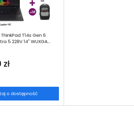
 ThinkPad T14s Gen 6
Zapytaj o
tra 5 228V 14" WUXGA
dostępność
t W11Pro
 zł
taj o dostępność