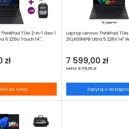
Dodaj do porównania
Dodaj do por
ThinkPad T14s 2-in-1 Gen 1
Laptop Lenovo ThinkPad T14s
Omówienie
Omówien
Włóż do 
ra 5 225U Touch 14"
21QX00N1PB Ultra 5 226V 14"
torby
2SSD Int W11Pro
512SSD Int W11Pro
Specyfikacja techniczna
Specyfikacja t
 zł
7 599,00 zł
netto: 6 178,05 zł
łóż do torby
Zapytaj o dostępn