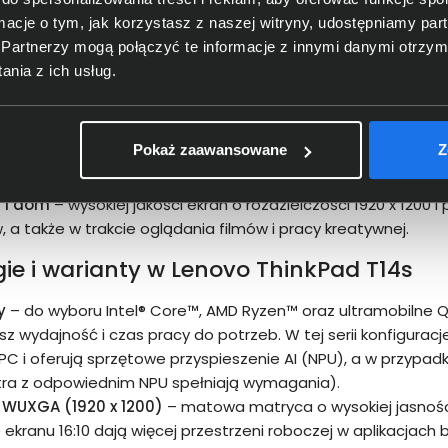
ormacje o tym, jak korzystasz z naszej witryny, udostępniamy p
 administracja
– niezawodność serii ThinkPad T potwierdzaj
Partnerzy mogą połączyć te informacje z innymi danymi otrzym
uł TPM, logowanie biometryczne i kamera z fizyczną przesło
nia z ich usług.
rofesjonaliści
— kompaktowe rozmiary i niska waga sprawiają
ania i szybkie uzupełnianie energii dają niezależność w dele
ny modem 5G (WWAN), dzięki czemu możesz pracować online
Pokaż zaawansowane
Z
specjaliści IT
– moc obliczeniowa procesorów Intel Core i AM
plików przez porty USB-C/USB 3.2 Gen 1 umożliwiają efektyw
 i dom
– wysokiej jakości ekran o rozdzielczości 1920 x 1200
, a także w trakcie oglądania filmów i pracy kreatywnej.
ie i warianty w Lenovo ThinkPad T14s
y
– do wyboru Intel® Core™, AMD Ryzen™ oraz ultramobiln
z wydajność i czas pracy do potrzeb. W tej serii konfiguracj
PC i oferują sprzętowe przyspieszenie AI (NPU), a w przypad
tra z odpowiednim NPU spełniają wymagania).
” WUXGA (1920 x 1200)
– matowa matryca o wysokiej jasnoś
 ekranu 16:10 dają więcej przestrzeni roboczej w aplikacjach 