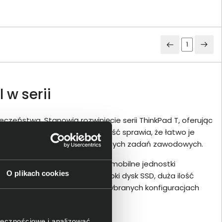
1
 w serii
eczeństwa. Stanowią rozwinięcie serii ThinkPad T, oferując
często pracują w podróży. Lekkość sprawia, że łatwo je
 pracy biurowej i zaawansowanych zadań zawodowych.
re™, AMD Ryzen™, aż po ultramobilne jednostki
O plikach cookies
ną do swoich potrzeb. Szybki dysk SSD, duża ilość
racy i przy multimediach; w wybranych konfiguracjach
zego obrazu.
ołecznościowe i analizować