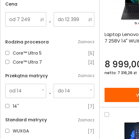
Cena
-
Dodaj do porównania
Laptop Lenovo 
Omówienie
7 258V 14" WU
Rodzina procesora
Zaznacz
W11Pro
Specyfikacja techniczna
Core™ Ultra 5
Core™ Ultra 5
[
5
]
8 999,00
Core™ Ultra 7
Core™ Ultra 7
[
2
]
netto: 7 316,26 zł
Przekątna matrycy
Zaznacz
-
W
14''
14''
[
7
]
Standard matrycy
Zaznacz
WUXGA
WUXGA
[
7
]