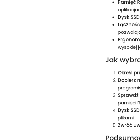
Pamięć 
aplikacja
Dysk SSD
Łączność
pozwalaj
Ergonomi
wysokiej 
Jak wybra
Określ pr
Dobierz 
programis
Sprawdź
pamięci R
Dysk SSD
plikami.
Zwróć u
Podsumo