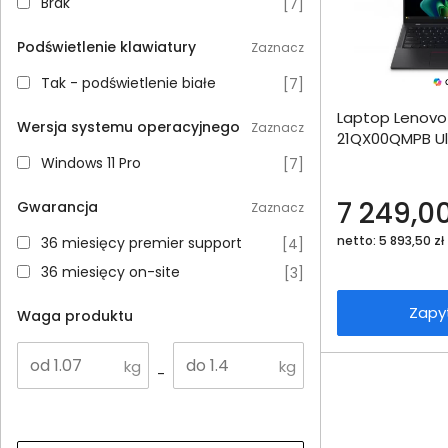
Brak
Brak
[
7
]
Podświetlenie klawiatury
Zaznacz
Tak - podświetlenie białe
Tak - podświetlenie białe
[
7
]
Dodaj do porównania
Laptop Lenovo
Omówienie
Wersja systemu operacyjnego
Zaznacz
21QX00QMPB Ul
32GB 512SSD In
Windows 11 Pro
Specyfikacja techniczna
Windows 11 Pro
[
7
]
7 249,00
Gwarancja
Zaznacz
netto: 5 893,50 zł
36 miesięcy premier support
36 miesięcy premier support
[
4
]
36 miesięcy on-site
36 miesięcy on-site
[
3
]
Zapy
Waga produktu
-