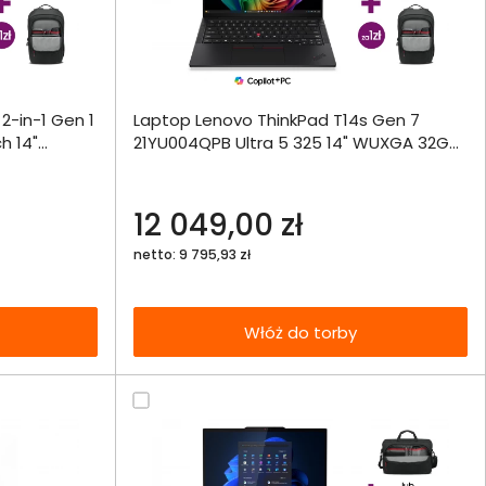
ównania
2-in-1 Gen 1
Laptop Lenovo ThinkPad T14s Gen 7
ie
Włóż do 
h 14"
21YU004QPB Ultra 5 325 14" WUXGA 32GB
torby
o
1000SSD Int LTE W11Pro
echniczna
12 049,00 zł
netto: 9 795,93 zł
Włóż do torby