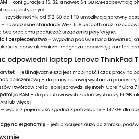
RAM
– konfiguracje z 16, 32, a nawet 64 GB RAM zapewniają pł
ch specjalistycznych.
– szybkie nośniki od 512 GB do 1 TB umożliwiają sprawny dost
– nowoczesne standardy Wi-Fi 6, Bluetooth oraz rozbudowan
ą bez problemu podłączać urządzenia peryferyjne.
a i bezpieczeństwo
– wygodna podświetlana klawiatura, k
jakości stopów aluminium i magnezu zapewniają komfort prac
ć odpowiedni laptop Lenovo ThinkPad T
iorytet
– jeśli najważniejsza jest mobilność i czas pracy na 
moc obliczeniową
– do pracy biurowej wystarczą procesory I
tów i twórców treści lepiej sprawdzi się Intel® Core™ Ultra 
 pamięć RAM
– do podstawowych zadań wystarczy 16 GB, ale
AM lub więcej.
– wybierz pojemność zgodną z potrzebami – 512 GB dla dokum
wagę na ergonomię
– jeśli pracujesz dużo po zmroku, podśw
wanie