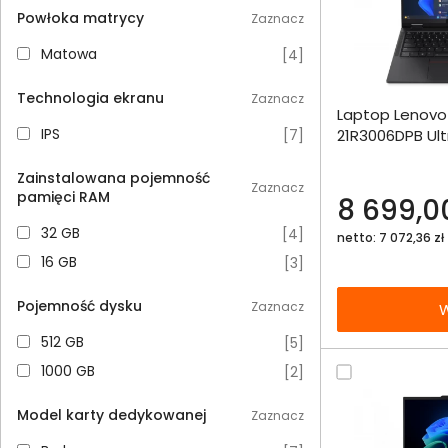
Powłoka matrycy
Zaznacz
Matowa
Matowa
[
4
]
Dodaj do porównania
Technologia ekranu
Zaznacz
Laptop Lenovo 
Omówienie
IPS
IPS
21R3006DPB Ult
[
7
]
WUXGA 16GB 51
Specyfikacja techniczna
Zainstalowana pojemność
Zaznacz
pamięci RAM
8 699,00
32 GB
32 GB
[
4
]
netto: 7 072,36 zł
16 GB
16 GB
[
3
]
Pojemność dysku
Zaznacz
W
512 GB
512 GB
[
5
]
1000 GB
1000 GB
[
2
]
Model karty dedykowanej
Zaznacz