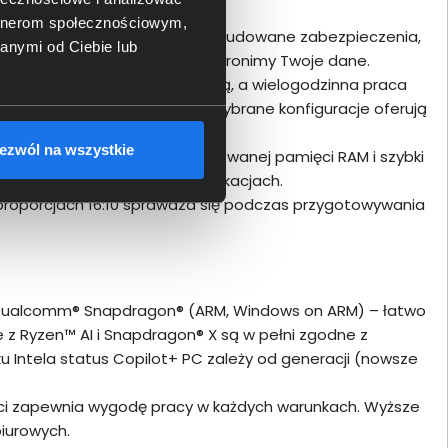
artnerom społecznościowym,
ą certyfikaty wytrzymałości. Wbudowane zabezpieczenia,
anymi od Ciebie lub
ną, sprawiają, że spokojnie chronimy Twoje dane.
, że T14s jest zawsze pod ręką, a wielogodzinna praca
gacji i w terenie; dodatkowo wybrane konfiguracje oferują
 bez Wi-Fi.
ezwól na wszystkie
D Ryzen, wsparcie dla rozbudowanej pamięci RAM i szybki
ną pracę na wymagających aplikacjach.
 i proporcjach 16:10 sprawdza się podczas przygotowywania
e Qualcomm® Snapdragon® (ARM, Windows on ARM) – łatwo
e z Ryzen™ AI i Snapdragon® X są w pełni zgodne z
ku Intela status Copilot+ PC zależy od generacji (nowsze
ci zapewnia wygodę pracy w każdych warunkach. Wyższe
biurowych.