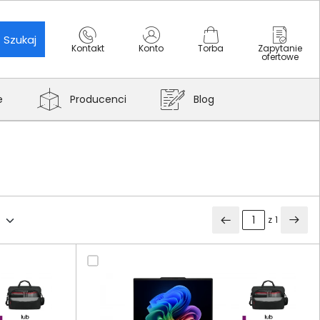
Szukaj
Kontakt
Konto
Torba
Zapytanie
ofertowe
e
Producenci
Blog
z
1