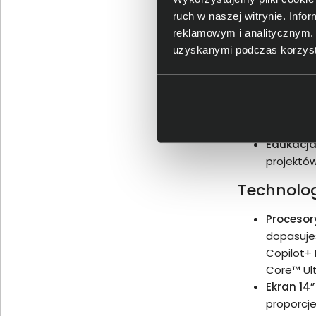
ruch w naszej witrynie. Inf
Biznes i
reklamowym i analitycznym. 
w tym mod
uzyskanymi podczas korzysta
Mobilni p
bez ładow
opcjonal
Twórcy i 
transfer 
Edukacja
projektów
Technolog
Procesor
dopasujes
Copilot+ 
Core™ Ul
Ekran 14
proporcje