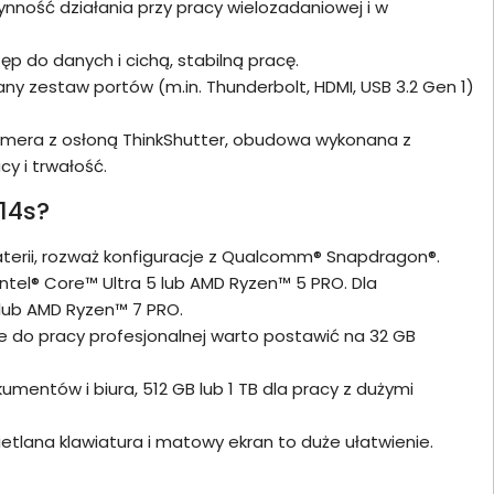
ynność działania przy pracy wielozadaniowej i w
ęp do danych i cichą, stabilną pracę.
y zestaw portów (m.in. Thunderbolt, HDMI, USB 3.2 Gen 1)
amera z osłoną ThinkShutter, obudowa wykonana z
y i trwałość.
14s?
baterii, rozważ konfiguracje z Qualcomm® Snapdragon®.
ntel® Core™ Ultra 5 lub AMD Ryzen™ 5 PRO. Dla
7 lub AMD Ryzen™ 7 PRO.
 do pracy profesjonalnej warto postawić na 32 GB
entów i biura, 512 GB lub 1 TB dla pracy z dużymi
ietlana klawiatura i matowy ekran to duże ułatwienie.