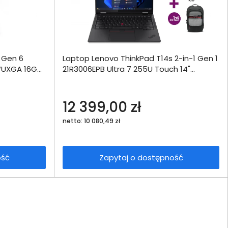
ównania
 Gen 6
Laptop Lenovo ThinkPad T14s 2-in-1 Gen 1
ie
Zapytaj o
 WUXGA 16GB
21R3006EPB Ultra 7 255U Touch 14"
dostępność
WUXGA 32GB 1000SSD Int W11Pro
echniczna
12 399,00 zł
netto: 10 080,49 zł
ość
Zapytaj o dostępność