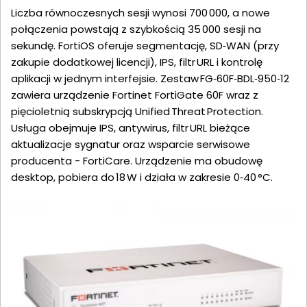
Liczba równoczesnych sesji wynosi 700 000, a nowe
połączenia powstają z szybkością 35 000 sesji na
sekundę. FortiOS oferuje segmentację, SD‑WAN (przy
zakupie dodatkowej licencji), IPS, filtr URL i kontrolę
aplikacji w jednym interfejsie. Zestaw FG‑60F‑BDL‑950‑12
zawiera urządzenie Fortinet FortiGate 60F wraz z
pięcioletnią subskrypcją Unified Threat Protection.
Usługa obejmuje IPS, antywirus, filtr URL bieżące
aktualizacje sygnatur oraz wsparcie serwisowe
producenta - FortiCare. Urządzenie ma obudowę
desktop, pobiera do 18 W i działa w zakresie 0‑40 °C.