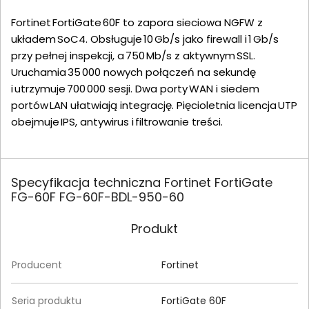
Fortinet FortiGate 60F to zapora sieciowa NGFW z
układem SoC4. Obsługuje 10 Gb/s jako firewall i 1 Gb/s
przy pełnej inspekcji, a 750 Mb/s z aktywnym SSL.
Uruchamia 35 000 nowych połączeń na sekundę
i utrzymuje 700 000 sesji. Dwa porty WAN i siedem
portów LAN ułatwiają integrację. Pięcioletnia licencja UTP
obejmuje IPS, antywirus i filtrowanie treści.
Specyfikacja techniczna Fortinet FortiGate
FG-60F FG-60F-BDL-950-60
Produkt
Producent
Fortinet
Seria produktu
FortiGate 60F