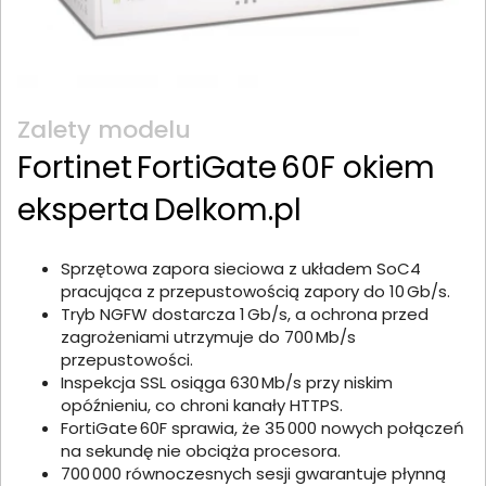
Zalety modelu
Fortinet FortiGate 60F okiem
eksperta Delkom.pl
Sprzętowa zapora sieciowa z układem SoC4
pracująca z przepustowością zapory do 10 Gb/s.
Tryb NGFW dostarcza 1 Gb/s, a ochrona przed
zagrożeniami utrzymuje do 700 Mb/s
przepustowości.
Inspekcja SSL osiąga 630 Mb/s przy niskim
opóźnieniu, co chroni kanały HTTPS.
FortiGate 60F sprawia, że 35 000 nowych połączeń
na sekundę nie obciąża procesora.
700 000 równoczesnych sesji gwarantuje płynną