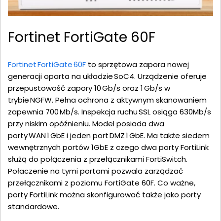
Fortinet FortiGate 60F
Fortinet FortiGate 60F
to sprzętowa zapora nowej
generacji oparta na układzie SoC4. Urządzenie oferuje
przepustowość zapory 10 Gb/s oraz 1 Gb/s w
trybie NGFW. Pełna ochrona z aktywnym skanowaniem
zapewnia 700 Mb/s. Inspekcja ruchu SSL osiąga 630Mb/s
przy niskim opóźnieniu. Model posiada dwa
porty WAN 1 GbE i jeden port DMZ 1 GbE. Ma także siedem
wewnętrznych portów 1GbE z czego dwa porty FortiLink
służą do połączenia z przełącznikami FortiSwitch.
Połaczenie na tymi portami pozwala zarządzać
przełącznikami z poziomu FortiGate 60F. Co ważne,
porty FortiLink można skonfigurować także jako porty
standardowe.