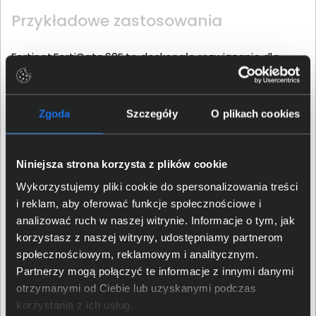
Przykładowe zastosowania
Fortinet FortiGate 60F to doskonałe rozwiązanie dla
małych lub średnich firm, które potrzebują skuteczną
ochronę przed ransomware i atakami zero‑day.
Urządzenie filtruje pocztę, współdzieli łącze WAN i
Zgoda
Szczegóły
O plikach cookies
kieruje ruch VoIP z priorytetem QoS, co zapewnia płynne
rozmowy.
Niniejsza strona korzysta z plików cookie
W biurze projektowym zapora obsłuży pracę biurową,
Wykorzystujemy pliki cookie do spersonalizowania treści
repozytoria Git i kopie zapasowe. IPS blokuje
i reklam, aby oferować funkcje społecznościowe i
skanowanie portów, a filtrowanie treści usuwa malware
analizować ruch w naszej witrynie. Informacje o tym, jak
z pobieranych bibliotek. Dział handlowy może
korzystasz z naszej witryny, udostępniamy partnerom
bezpiecznie korzystać z chmury dzięki analizie SSL i
społecznościowym, reklamowym i analitycznym.
kontroli aplikacji. FortiGate 60F jest także idealny dla
Partnerzy mogą połączyć te informacje z innymi danymi
sklepów z rozproszoną siecią kas, ponieważ
otrzymanymi od Ciebie lub uzyskanymi podczas
segmentuje terminale płatnicze i utrzymuje zgodność
korzystania z ich usług.
z PCI‑DSS.