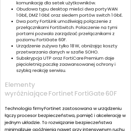
komunikację dla setek użytkowników.
Obudowa typu desktop mieści dwa porty WAN
1 GbE, DMZ 1 GbE oraz siedem portów switch 1 GbE.
Dwa porty FortiLink umożliwiają połączenie z
przełącznikami FortiSwitch. Połaczenie na tymi
portami pozwala zarządzać przełącznikami z
poziomu FortiGate 60F.
Urządzenie zużywa tylko 18 W, obniżając koszty
przetwarzania danych w szafie SOHO.
Subskrypcja UTP oraz FortiCare Premium daje
pięcioletnią paczkę zaawansowanej ochrony i
szybką reakcję serwisu.
Elementy
wyróżniające Fortinet FortiGate 60F
Technologia firmy Fortinet zastosowana w urządzeniu
łączy procesor bezpieczeństwa, pamięć i akcelerację w
jednym układzie. To rozwiązanie bezpieczeństwa
minimalizuje opóźnienia nawet przy intensywnym ruchu