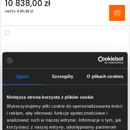
10 838,00 zł
netto: 8 811,38 zł
Zgoda
Szczegóły
O plikach cookies
Niniejsza strona korzysta z plików cookie
Wykorzystujemy pliki cookie do spersonalizowania treści
i reklam, aby oferować funkcje społecznościowe i
analizować ruch w naszej witrynie. Informacje o tym, jak
Fortinet FortiGate 40F FG-40F-3G4G-BDL-809-60 LTE
korzystasz z naszej witryny, udostępniamy partnerom
Enterprise Protection 5 lat