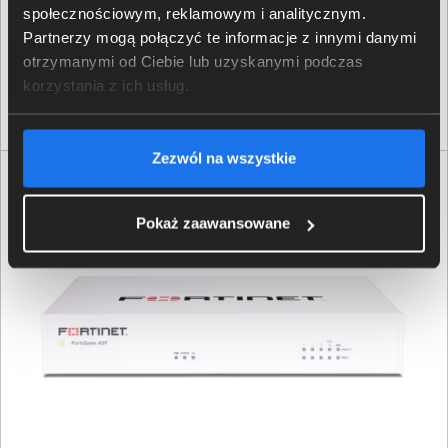
społecznościowym, reklamowym i analitycznym.
Partnerzy mogą połączyć te informacje z innymi danymi
otrzymanymi od Ciebie lub uzyskanymi podczas
27 889,00 zł
korzystania z ich usług.
netto: 22 673,98 zł
Zezwól na wszystkie
Pokaż zaawansowane