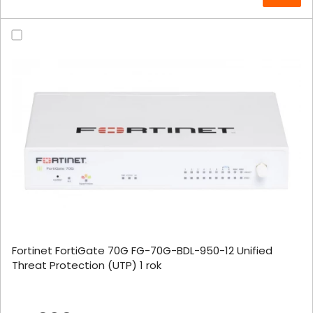
Fortinet FortiGate 70G FG-70G-BDL-950-12 Unified
Threat Protection (UTP) 1 rok