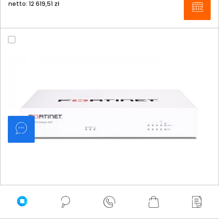
netto: 12 619,51 zł
Fortinet FortiGate 40F FG-40F-3G4G-BDL-950-36 LTE
Unified Threat Protection (UTP) 3 lata